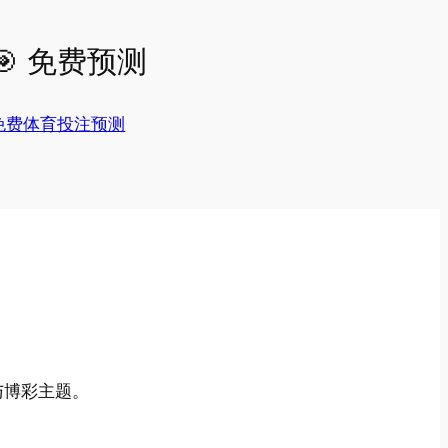
🎯 免费预测
免费体育投注预测
与博彩主题。