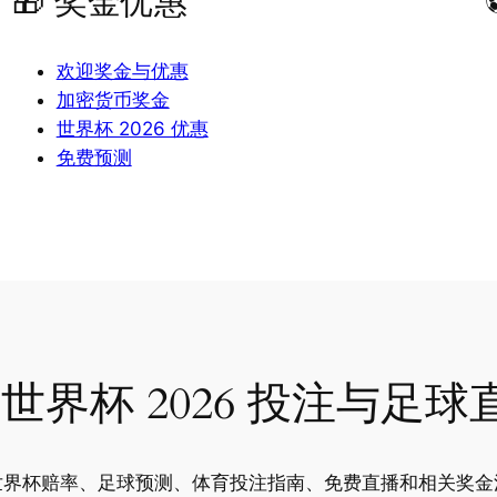
🎁 奖金优惠
欢迎奖金与优惠
加密货币奖金
世界杯 2026 优惠
免费预测
 世界杯 2026 投注与足球
世界杯赔率、足球预测、体育投注指南、免费直播和相关奖金