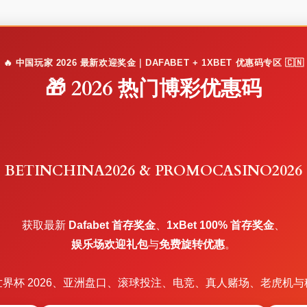
🔥 中国玩家 2026 最新欢迎奖金｜DAFABET + 1XBET 优惠码专区 🇨🇳
🎁 2026 热门博彩优惠码
BETINCHINA2026 & PROMOCASINO2026
获取最新
Dafabet 首存奖金
、
1xBet 100% 首存奖金
、
娱乐场欢迎礼包
与
免费旋转优惠
。
界杯 2026、亚洲盘口、滚球投注、电竞、真人赌场、老虎机