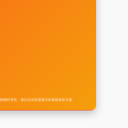
可能随时变化，请以活动页面显示的最新条款为准。