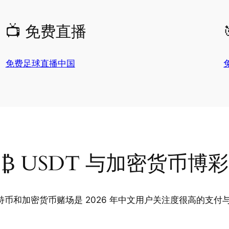
📺 免费直播
免费足球直播中国
₿ USDT 与加密货币博彩
比特币和加密货币赌场是 2026 年中文用户关注度很高的支付