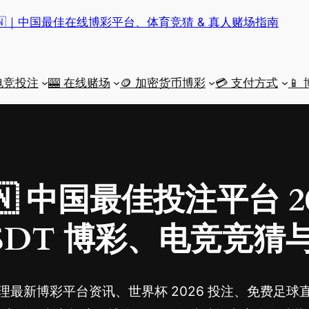
026 🇨🇳｜中国最佳在线博彩平台、体育竞猜 & 真人赌场指南
 电竞投注
🎰 在线赌场
🪙 加密货币博彩
💳 支付方式
📱
🇳 中国最佳投注平台 2
SDT 博彩、电竞竞猜
文用户整理最新博彩平台资讯、世界杯 2026 投注、免费足