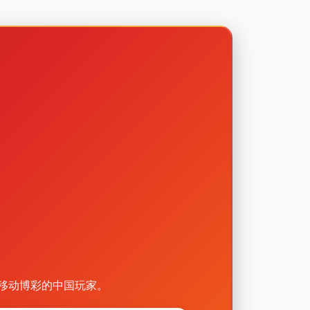
与移动博彩的中国玩家。