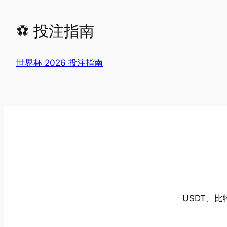
⚽ 投注指南
世界杯 2026 投注指南
USDT、