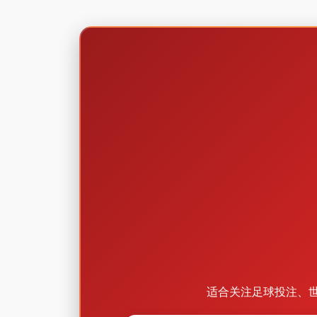
跳
至
内
容
适合关注足球投注、世