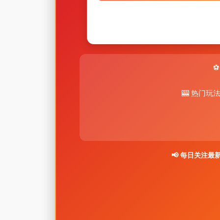
⚽
🎰 热门
📢 每日关注最