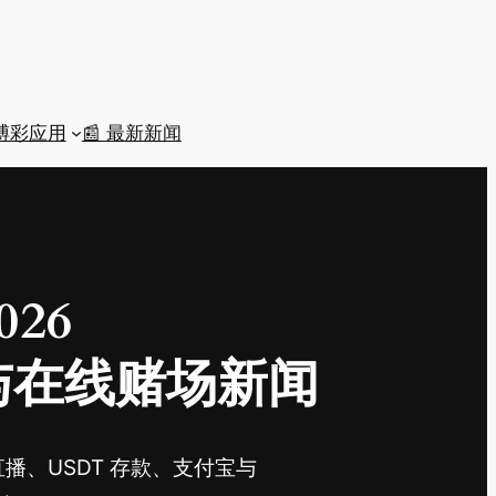
 博彩应用
📰 最新新闻
026
与在线赌场新闻
球直播、USDT 存款、支付宝与