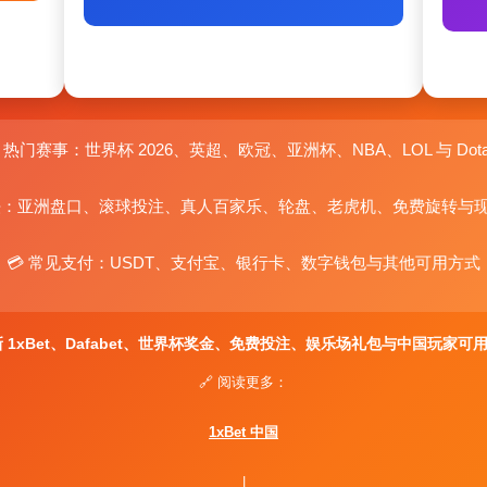
 热门赛事：世界杯 2026、英超、欧冠、亚洲杯、NBA、LOL 与 Dota
玩法：亚洲盘口、滚球投注、真人百家乐、轮盘、老虎机、免费旋转与
💳 常见支付：USDT、支付宝、银行卡、数字钱包与其他可用方式
新 1xBet、Dafabet、世界杯奖金、免费投注、娱乐场礼包与中国玩家
🔗 阅读更多：
1xBet 中国
|