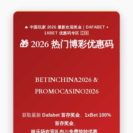
跳
至
内
🔥 中国玩家 2026 最新欢迎奖金｜DAFABET +
容
1XBET 优惠码专区 🇨🇳
🎁 2026 热门博彩优惠码
BETINCHINA2026 &
PROMOCASINO2026
获取最新
Dafabet 首存奖金
、
1xBet 100%
首存奖金
、
娱乐场欢迎礼包
与
免费旋转优惠
。