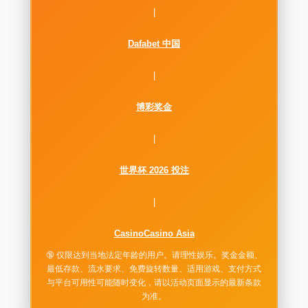
|
Dafabet 中国
|
博彩奖金
|
世界杯 2026 投注
|
CasinoCasino Asia
🔞 仅限达到当地法定年龄的用户。请理性娱乐。奖金金额、
最低存款、流水要求、免费旋转数量、适用游戏、支付方式
与平台可用性可能随时变化，请以活动页面显示的最新条款
为准。