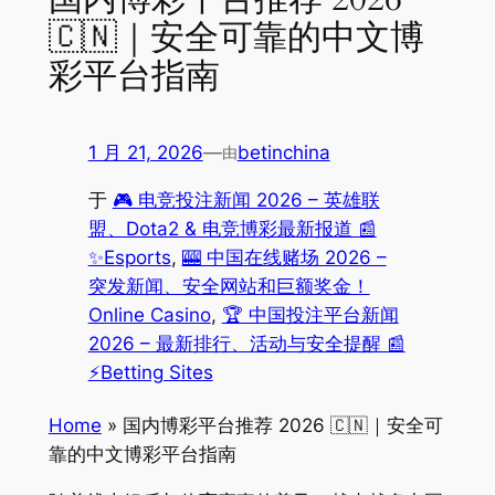
🇨🇳｜安全可靠的中文博
彩平台指南
1 月 21, 2026
—
betinchina
由
于
🎮 电竞投注新闻 2026 – 英雄联
盟、Dota2 & 电竞博彩最新报道 📰
✨Esports
, 
🎰 中国在线赌场 2026 –
突发新闻、安全网站和巨额奖金！
Online Casino
, 
🏆 中国投注平台新闻
2026 – 最新排行、活动与安全提醒 📰
⚡Betting Sites
Home
»
国内博彩平台推荐 2026 🇨🇳｜安全可
靠的中文博彩平台指南