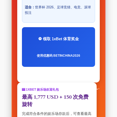
适合：
世界杯 2026、足球竞猜、电竞、滚球
投注
⚽ 领取 1xBet 体育奖金
使用优惠码 BETINCHINA2026
“`
🎰 1XBET 娱乐场欢迎礼包
最高 1,777 USD + 150 次免费
旋转
完成符合条件的娱乐场存款后，可查看最高