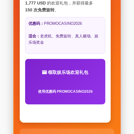
1,777 USD
的欢迎礼包，并获得最多
150 次免费旋转
。
优惠码：
PROMOCASINO2026
适合：
老虎机、免费旋转、真人赌场、娱
乐场奖金
🎰 领取娱乐场欢迎礼包
使用优惠码 PROMOCASINO2026