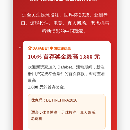
适合关注足球投注、世界杯 2026、亚洲盘
口、滚球投注、电竞、真人赌场、老虎机与
移动博彩的中国玩家。
“`
🏆 DAFABET 中国欢迎优惠
100% 首存奖金最高 1,888 元
欢迎新玩家加入 Dafabet。活动期间，新注
册用户完成符合条件的首次存款，即可查看
最高
1,888 元
的首存奖金。
优惠码：
BETINCHINA2026
适合：
体育博彩、足球投注、真人娱乐、
老虎机