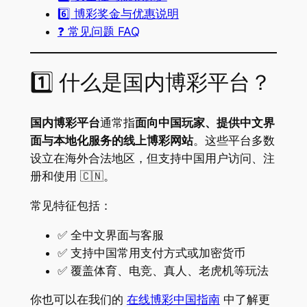
6️⃣ 博彩奖金与优惠说明
❓ 常见问题 FAQ
1️⃣ 什么是国内博彩平台？
国内博彩平台
通常指
面向中国玩家、提供中文界
面与本地化服务的线上博彩网站
。这些平台多数
设立在海外合法地区，但支持中国用户访问、注
册和使用 🇨🇳。
常见特征包括：
✅ 全中文界面与客服
✅ 支持中国常用支付方式或加密货币
✅ 覆盖体育、电竞、真人、老虎机等玩法
你也可以在我们的
在线博彩中国指南
中了解更