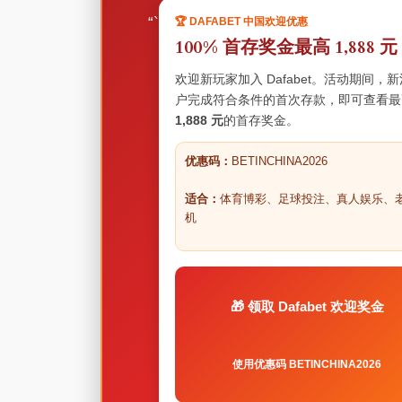
“`
🏆 DAFABET 中国欢迎优惠
100% 首存奖金最高 1,888 元
欢迎新玩家加入 Dafabet。活动期间，
户完成符合条件的首次存款，即可查看最
1,888 元
的首存奖金。
优惠码：
BETINCHINA2026
适合：
体育博彩、足球投注、真人娱乐、
机
🎁 领取 Dafabet 欢迎奖金
使用优惠码 BETINCHINA2026