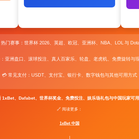
 热门赛事：世界杯 2026、英超、欧冠、亚洲杯、NBA、LOL 与 Dota
玩法：亚洲盘口、滚球投注、真人百家乐、轮盘、老虎机、免费旋转与
💳 常见支付：USDT、支付宝、银行卡、数字钱包与其他可用方式
新 1xBet、Dafabet、世界杯奖金、免费投注、娱乐场礼包与中国玩家
🔗 阅读更多：
1xBet 中国
|