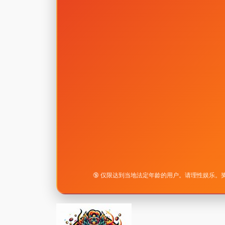
🔞 仅限达到当地法定年龄的用户。请理性娱乐