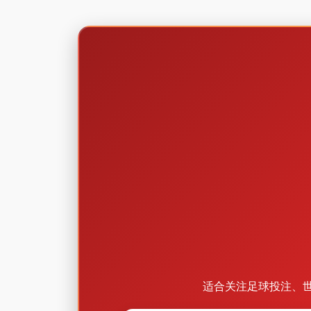
跳
至
内
容
适合关注足球投注、世