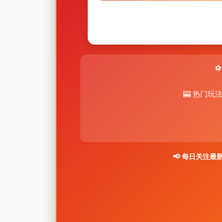
⚽
🎰 热门
📢 每日关注最