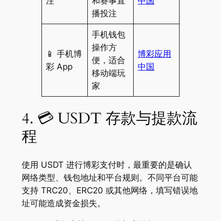
注
和赛事直
中国
播投注
手机钱包
操作方
📱 手机博
博彩应用
便，适合
彩 App
中国
移动端玩
家
4. 💳 USDT 存款与提款流
程
使用 USDT 进行博彩支付时，最重要的是确认
网络类型、钱包地址和平台规则。不同平台可能
支持 TRC20、ERC20 或其他网络，填写错误地
址可能造成资金损失。