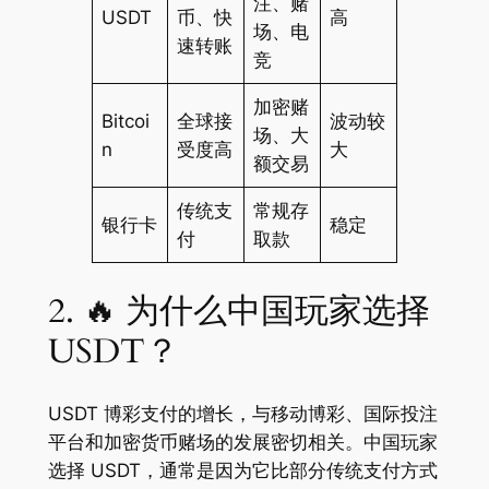
注、赌
USDT
币、快
高
场、电
速转账
竞
加密赌
Bitcoi
全球接
波动较
场、大
n
受度高
大
额交易
传统支
常规存
银行卡
稳定
付
取款
2. 🔥 为什么中国玩家选择
USDT？
USDT 博彩支付的增长，与移动博彩、国际投注
平台和加密货币赌场的发展密切相关。中国玩家
选择 USDT，通常是因为它比部分传统支付方式