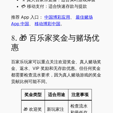
💳 移动支付：适合快速存款与提款
推荐 App 入口：
中国博彩应用
、
最佳赌场
App 中国
、
移动博彩中国
。
8. 🎁 百乐家奖金与赌场优
惠
百家乐玩家可以重点关注欢迎奖金、真人赌场奖
金、返水、VIP 奖励和无存款优惠。但任何奖金
都需要检查流水要求，因为真人赌场游戏的奖金
贡献比例可能不同。
奖金类型
适合用途
注意事项
检查流水
🎁 欢迎奖
新玩家注
和最低存