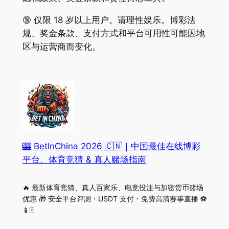
🔞 仅限 18 岁以上用户。请理性娱乐。博彩法
规、奖金条款、支付方式和平台可用性可能因地
区与运营商而变化。
🎰 BetInChina 2026 🇨🇳｜中国最佳在线博彩
平台、体育竞猜 & 真人赌场指南
🔥 最新体育竞猜、真人百家乐、电竞投注与加密货币赌场
优惠 🎁 安全平台评测・USDT 支付・免费高清赛事直播 ⚽
📱🀄