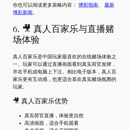
你也可以阅读更多策略内容：
博彩指南
、
最新
博彩新闻
。
6. 🎥 真人百家乐与直播赌
场体验
真人百家乐是中国玩家最喜欢的在线赌场体验之
一。玩家可以通过直播画面看到真实荷官发牌，
并在手机或电脑上下注。相比电子版本，真人百
家乐更有互动感，也更适合喜欢真实赌场氛围的
玩家。
🎥 真人百家乐优势
真实荷官直播，体验更自然
高清画面，适合手机观看