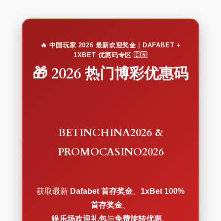
跳
至
内
🔥 中国玩家 2026 最新欢迎奖金｜DAFABET +
容
1XBET 优惠码专区 🇨🇳
🎁 2026 热门博彩优惠码
BETINCHINA2026 &
PROMOCASINO2026
获取最新
Dafabet 首存奖金
、
1xBet 100%
首存奖金
、
娱乐场欢迎礼包
与
免费旋转优惠
。