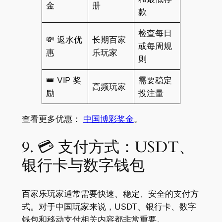
金
册
款
检查每日
💸 返水优
长期百家
或每周规
惠
乐玩家
则
👑 VIP 奖
需要稳定
高频玩家
励
投注量
查看更多优惠：
中国博彩奖金
。
9. 💳 支付方式：USDT、
银行卡与数字钱包
百家乐玩家通常需要快速、稳定、安全的支付方
式。对于中国玩家来说，USDT、银行卡、数字
钱包和移动支付相关内容都非常重要。