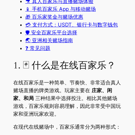
🎥 真人百家乐与直播赌场体验
📱 手机百家乐 App 与移动赌场
🎁 百乐家奖金与赌场优惠
💳 支付方式：USDT、银行卡与数字钱包
🛡️ 安全百家乐平台选择
🌏 亚洲相关赌场指南
❓ 常见问题
1. 🃏 什么是在线百家乐？
在线百家乐是一种简单、节奏快、非常适合真人
赌场直播的牌类游戏。玩家主要在
庄家、闲
家、和局
三种结果中选择投注。相比其他赌场
游戏，百家乐规则容易理解，因此非常受中国玩
家和亚洲玩家欢迎。
在现代在线赌场中，百家乐通常分为两种形式：