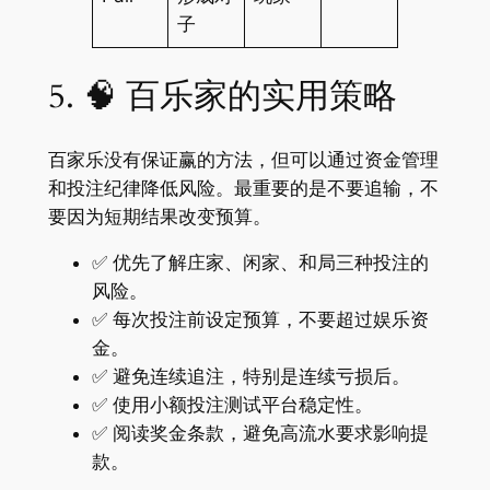
子
5. 🧠 百乐家的实用策略
百家乐没有保证赢的方法，但可以通过资金管理
和投注纪律降低风险。最重要的是不要追输，不
要因为短期结果改变预算。
✅ 优先了解庄家、闲家、和局三种投注的
风险。
✅ 每次投注前设定预算，不要超过娱乐资
金。
✅ 避免连续追注，特别是连续亏损后。
✅ 使用小额投注测试平台稳定性。
✅ 阅读奖金条款，避免高流水要求影响提
款。