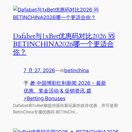
Dafabet与1xBet优惠码对比2026 🆚
BETINCHINA2026哪一个更适合
你？
7 月 27, 2026
—
betinchina
由
于
🎁 中国博彩红利新闻 2026 – 最新
优惠、奖金活动 & 促销资讯 📰
⚡Betting Bonuses
Dafabet和1xBet都提供面向新玩家的首存优惠，并可使用
BetInChina专属优惠码 BETINCHI…