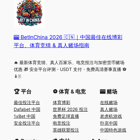
🎰 BetInChina 2026 🇨🇳｜中国最佳在线博彩
平台、体育竞猜 & 真人赌场指南
🔥 最新体育竞猜、真人百家乐、电竞投注与加密货币赌场
优惠 🎁 安全平台评测・USDT 支付・免费高清赛事直播 ⚽
📱🀄
🏆 平台
⚽ 体育 & 电竞
🎰 赌场
最佳投注平台
体育博彩
在线赌场
Dafabet 中国
世界杯 2026 投注
真人赌场
1xBet 中国
免费足球直播
老虎机游戏
安全投注平台
电竞投注
扑克中国
英雄联盟投注
中国特色游戏