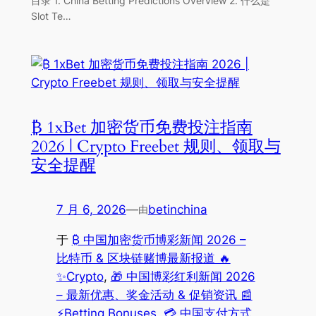
目录 1. China Betting Predictions Overview 2. 什么是
Slot Te…
₿ 1xBet 加密货币免费投注指南
2026 | Crypto Freebet 规则、领取与
安全提醒
7 月 6, 2026
—
betinchina
由
于
₿ 中国加密货币博彩新闻 2026 –
比特币 & 区块链赌博最新报道 🔥
✨Crypto
, 
🎁 中国博彩红利新闻 2026
– 最新优惠、奖金活动 & 促销资讯 📰
⚡Betting Bonuses
, 
💳 中国支付方式