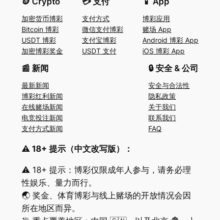
🪙 Crypto
💳 支付
📱 App
加密货币博彩
支付方式
博彩应用
Bitcoin 博彩
微信支付博彩
赌场 App
USDT 博彩
支付宝博彩
Android 博彩 App
加密博彩奖金
USDT 支付
iOS 博彩 App
📰 新闻
🔒 安全 & 公司
最新新闻
安全与合法性
博彩红利新闻
隐私政策
在线赌场新闻
关于我们
电竞投注新闻
联系我们
支付方式新闻
FAQ
⚠️ 18+ 提示（中文改写版）：
⚠️ 18+ 提示：博彩仅限成年人参与，请务必理
性娱乐、量力而行。
🌏 奖金、体育博彩与线上赌场的开放情况会因
所在地区而异。