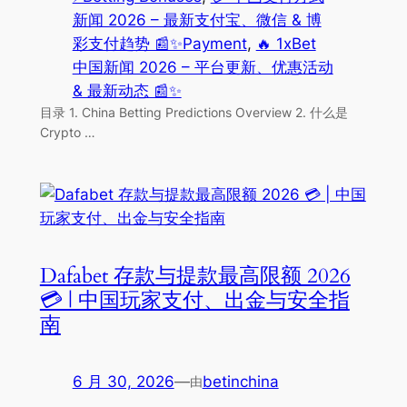
新闻 2026 – 最新支付宝、微信 & 博
彩支付趋势 📰✨Payment
, 
🔥 1xBet
中国新闻 2026 – 平台更新、优惠活动
& 最新动态 📰✨
目录 1. China Betting Predictions Overview 2. 什么是
Crypto …
Dafabet 存款与提款最高限额 2026
💳 | 中国玩家支付、出金与安全指
南
6 月 30, 2026
—
betinchina
由