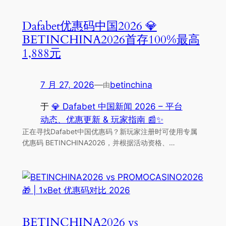
Dafabet优惠码中国2026 💎
BETINCHINA2026首存100%最高
1,888元
7 月 27, 2026
—
betinchina
由
于
💎 Dafabet 中国新闻 2026 – 平台
动态、优惠更新 & 玩家指南 📰✨
正在寻找Dafabet中国优惠码？新玩家注册时可使用专属
优惠码 BETINCHINA2026，并根据活动资格、…
BETINCHINA2026 vs