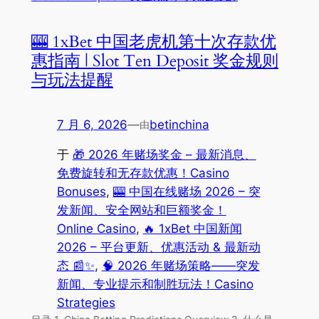
🎰 1xBet 中国老虎机第十次存款优
惠指南 | Slot Ten Deposit 奖金规则
与玩法提醒
7 月 6, 2026
—
betinchina
由
于
🎁 2026 年赌场奖金 – 最新消息、
免费旋转和无存款优惠！Casino
Bonuses
, 
🎰 中国在线赌场 2026 – 突
发新闻、安全网站和巨额奖金！
Online Casino
, 
🔥 1xBet 中国新闻
2026 – 平台更新、优惠活动 & 最新动
态 📰✨
, 
🧠 2026 年赌场策略——突发
新闻、专业提示和制胜玩法！Casino
Strategies