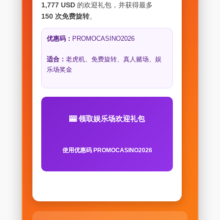
1,777 USD
的欢迎礼包，并获得最多
150 次免费旋转
。
优惠码：
PROMOCASINO2026
适合：
老虎机、免费旋转、真人赌场、娱
乐场奖金
🎰 领取娱乐场欢迎礼包
使用优惠码 PROMOCASINO2026