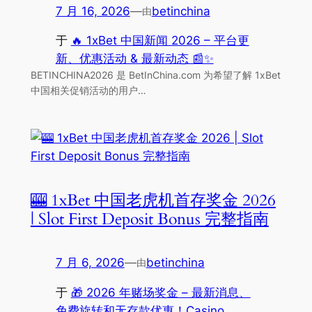
7 月 16, 2026
—
betinchina
由
于
🔥 1xBet 中国新闻 2026 – 平台更
新、优惠活动 & 最新动态 📰✨
BETINCHINA2026 是 BetInChina.com 为希望了解 1xBet
中国相关促销活动的用户…
🎰 1xBet 中国老虎机首存奖金 2026
| Slot First Deposit Bonus 完整指南
7 月 6, 2026
—
betinchina
由
于
🎁 2026 年赌场奖金 – 最新消息、
免费旋转和无存款优惠！Casino