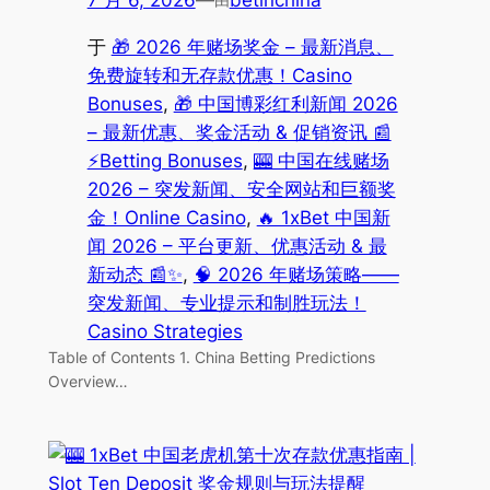
于
🎁 2026 年赌场奖金 – 最新消息、
免费旋转和无存款优惠！Casino
Bonuses
, 
🎁 中国博彩红利新闻 2026
– 最新优惠、奖金活动 & 促销资讯 📰
⚡Betting Bonuses
, 
🎰 中国在线赌场
2026 – 突发新闻、安全网站和巨额奖
金！Online Casino
, 
🔥 1xBet 中国新
闻 2026 – 平台更新、优惠活动 & 最
新动态 📰✨
, 
🧠 2026 年赌场策略——
突发新闻、专业提示和制胜玩法！
Casino Strategies
Table of Contents 1. China Betting Predictions
Overview…