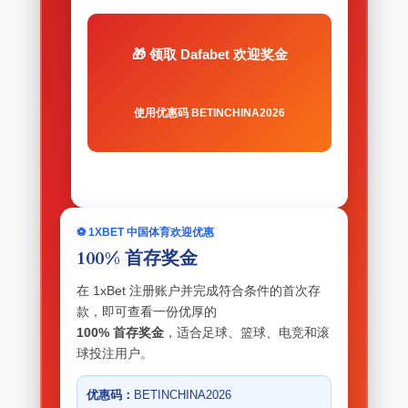
🎁 领取 Dafabet 欢迎奖金
使用优惠码 BETINCHINA2026
⚽ 1XBET 中国体育欢迎优惠
100% 首存奖金
在 1xBet 注册账户并完成符合条件的首次存
款，即可查看一份优厚的
100% 首存奖金
，适合足球、篮球、电竞和滚
球投注用户。
优惠码：
BETINCHINA2026