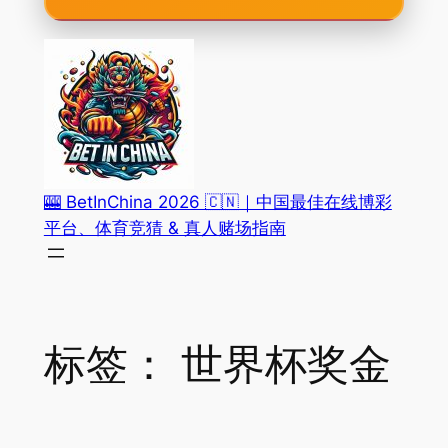
🎰 BetInChina 2026 🇨🇳｜中国最佳在线博彩
平台、体育竞猜 & 真人赌场指南
标签：
世界杯奖金