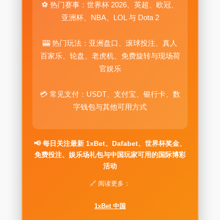
⚽ 热门赛事：世界杯 2026、英超、欧冠、
亚洲杯、NBA、LOL 与 Dota 2
🎰 热门玩法：亚洲盘口、滚球投注、真人
百家乐、轮盘、老虎机、免费旋转与现场荷
官娱乐
💳 常见支付：USDT、支付宝、银行卡、数
字钱包与其他可用方式
📢 每日关注最新 1xBet、Dafabet、世界杯奖金、
免费投注、娱乐场礼包与中国玩家可用的国际博彩
活动
🔗 阅读更多：
1xBet 中国