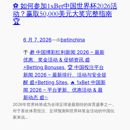
⚽ 如何参加1xBet中国世界杯2026活
动？赢取50,000美元大奖完整指南
🏆
6 月 7, 2026
—
betinchina
由
于
🎁 中国博彩红利新闻 2026 – 最新
优惠、奖金活动 & 促销资讯 📰
⚡Betting Bonuses
, 
🏆 中国投注平台
新闻 2026 – 最新排行、活动与安全提
醒 📰⚡Betting Sites
, 
🔥 1xBet 中国新
闻 2026 – 平台更新、优惠活动 & 最
新动态 📰✨
2026年世界杯将成为全球足球迷最期待的体育盛事之一。
对于喜欢体育投注、足球预测和世界杯奖金活动的中国玩
家来说…