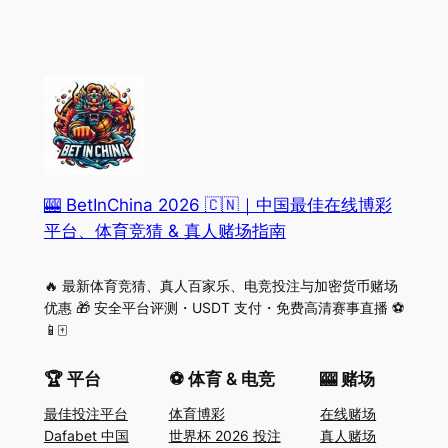
🎰 BetInChina 2026 🇨🇳｜中国最佳在线博彩
平台、体育竞猜 & 真人赌场指南
🔥 最新体育竞猜、真人百家乐、电竞投注与加密货币赌场
优惠 🎁 安全平台评测・USDT 支付・免费高清赛事直播 ⚽
📱🀄
🏆 平台
⚽ 体育 & 电竞
🎰 赌场
最佳投注平台
体育博彩
在线赌场
Dafabet 中国
世界杯 2026 投注
真人赌场