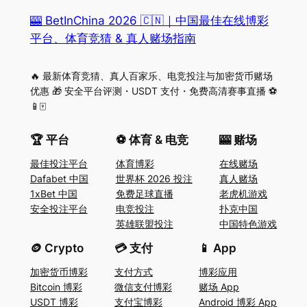
🎰 BetInChina 2026 🇨🇳｜中国最佳在线博彩
平台、体育竞猜 & 真人赌场指南
🔥 最新体育竞猜、真人百家乐、电竞投注与加密货币赌场
优惠 🎁 安全平台评测・USDT 支付・免费高清赛事直播 ⚽
📱🀄
🏆 平台
⚽ 体育 & 电竞
🎰 赌场
最佳投注平台
体育博彩
在线赌场
Dafabet 中国
世界杯 2026 投注
真人赌场
1xBet 中国
免费足球直播
老虎机游戏
安全投注平台
电竞投注
扑克中国
英雄联盟投注
中国特色游戏
🪙 Crypto
💳 支付
📱 App
加密货币博彩
支付方式
博彩应用
Bitcoin 博彩
微信支付博彩
赌场 App
USDT 博彩
支付宝博彩
Android 博彩 App