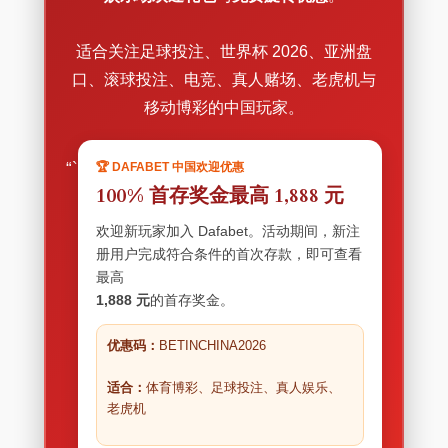
适合关注足球投注、世界杯 2026、亚洲盘
口、滚球投注、电竞、真人赌场、老虎机与
移动博彩的中国玩家。
“`
🏆 DAFABET 中国欢迎优惠
100% 首存奖金最高 1,888 元
欢迎新玩家加入 Dafabet。活动期间，新注
册用户完成符合条件的首次存款，即可查看
最高
1,888 元
的首存奖金。
优惠码：
BETINCHINA2026
适合：
体育博彩、足球投注、真人娱乐、
老虎机