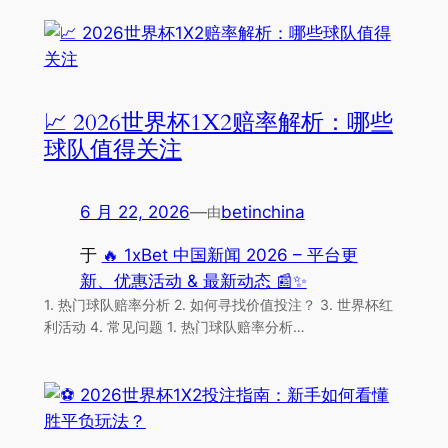
📈 2026世界杯1X2赔率解析：哪些
球队值得关注
6 月 22, 2026
—
betinchina
由
于
🔥 1xBet 中国新闻 2026 – 平台更
新、优惠活动 & 最新动态 📰✨
1. 热门球队赔率分析 2. 如何寻找价值投注？ 3. 世界杯红
利活动 4. 常见问题 1. 热门球队赔率分析…