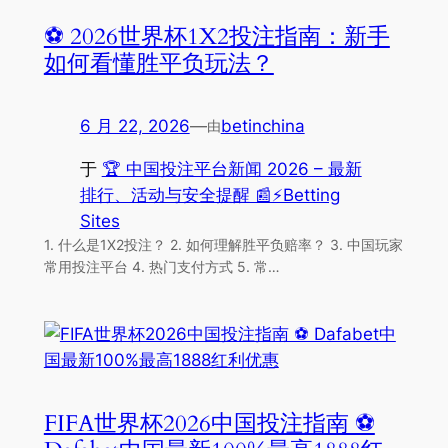
⚽ 2026世界杯1X2投注指南：新手
如何看懂胜平负玩法？
6 月 22, 2026
—
betinchina
由
于
🏆 中国投注平台新闻 2026 – 最新
排行、活动与安全提醒 📰⚡Betting
Sites
1. 什么是1X2投注？ 2. 如何理解胜平负赔率？ 3. 中国玩家
常用投注平台 4. 热门支付方式 5. 常…
FIFA世界杯2026中国投注指南 ⚽