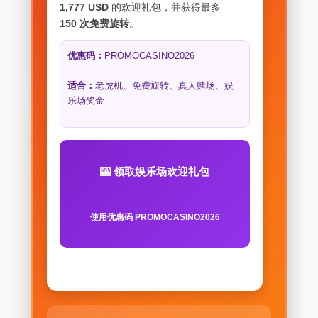
1,777 USD
的欢迎礼包，并获得最多
150 次免费旋转
。
优惠码：
PROMOCASINO2026
适合：
老虎机、免费旋转、真人赌场、娱
乐场奖金
🎰 领取娱乐场欢迎礼包
使用优惠码 PROMOCASINO2026