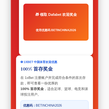
🎁 领取 Dafabet 欢迎奖金
使用优惠码 BETINCHINA2026
⚽ 1XBET 中国体育欢迎优惠
100% 首存奖金
在 1xBet 注册账户并完成符合条件的首次存
款，即可查看一份优厚的
100% 首存奖金
，适合足球、篮球、电竞和滚
球投注用户。
优惠码：
BETINCHINA2026