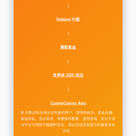
|
Dafabet 中国
|
博彩奖金
|
世界杯 2026 投注
|
CasinoCasino Asia
🔞 仅限达到当地法定年龄的用户。请理性娱乐。奖金金额、
最低存款、流水要求、免费旋转数量、适用游戏、支付方式
与平台可用性可能随时变化，请以活动页面显示的最新条款
为准。