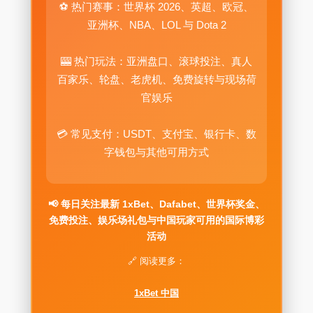
⚽ 热门赛事：世界杯 2026、英超、欧冠、
亚洲杯、NBA、LOL 与 Dota 2
🎰 热门玩法：亚洲盘口、滚球投注、真人
百家乐、轮盘、老虎机、免费旋转与现场荷
官娱乐
💳 常见支付：USDT、支付宝、银行卡、数
字钱包与其他可用方式
📢 每日关注最新 1xBet、Dafabet、世界杯奖金、
免费投注、娱乐场礼包与中国玩家可用的国际博彩
活动
🔗 阅读更多：
1xBet 中国