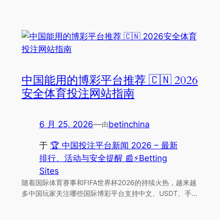
中国能用的博彩平台推荐 🇨🇳 2026
安全体育投注网站指南
6 月 25, 2026
—
betinchina
由
于
🏆 中国投注平台新闻 2026 – 最新
排行、活动与安全提醒 📰⚡Betting
Sites
随着国际体育赛事和FIFA世界杯2026的持续火热，越来越
多中国玩家关注哪些国际博彩平台支持中文、USDT、手…