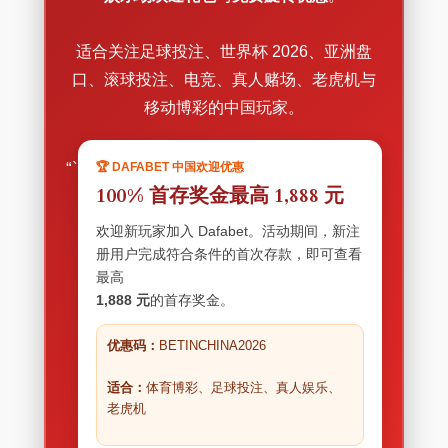
适合关注足球投注、世界杯 2026、亚洲盘
口、滚球投注、电竞、真人赌场、老虎机与
移动博彩的中国玩家。
“`
🏆 DAFABET 中国欢迎优惠
100% 首存奖金最高 1,888 元
欢迎新玩家加入 Dafabet。活动期间，新注
册用户完成符合条件的首次存款，即可查看
最高
1,888 元
的首存奖金。
优惠码：
BETINCHINA2026
适合：
体育博彩、足球投注、真人娱乐、
老虎机