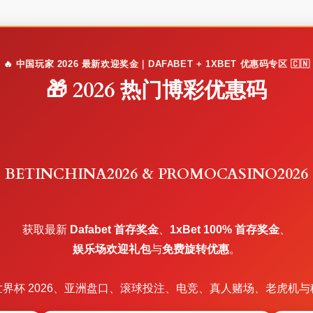
🔥 中国玩家 2026 最新欢迎奖金｜DAFABET + 1XBET 优惠码专区 🇨🇳
🎁 2026 热门博彩优惠码
BETINCHINA2026 & PROMOCASINO2026
获取最新
Dafabet 首存奖金
、
1xBet 100% 首存奖金
、
娱乐场欢迎礼包
与
免费旋转优惠
。
界杯 2026、亚洲盘口、滚球投注、电竞、真人赌场、老虎机