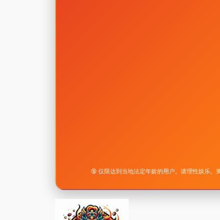
🔞 仅限达到当地法定年龄的用户。请理性娱乐