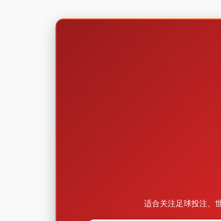
跳
至
内
容
适合关注足球投注、世