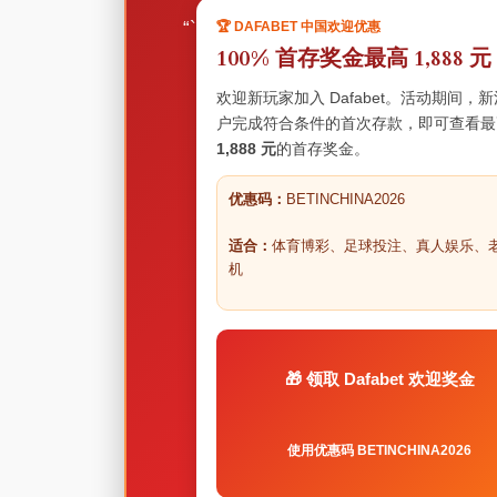
“`
🏆 DAFABET 中国欢迎优惠
100% 首存奖金最高 1,888 元
欢迎新玩家加入 Dafabet。活动期间，
户完成符合条件的首次存款，即可查看最
1,888 元
的首存奖金。
优惠码：
BETINCHINA2026
适合：
体育博彩、足球投注、真人娱乐、
机
🎁 领取 Dafabet 欢迎奖金
使用优惠码 BETINCHINA2026