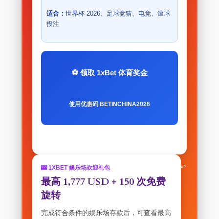
适合：
世界杯 2026、足球竞猜、电竞、滚球
投注
⚽ 领取 1xBet 体育奖金
使用优惠码 BETINCHINA2026
“`
🎰 1XBET 娱乐场欢迎礼包
最高 1,777 USD + 150 次免费
旋转
完成符合条件的娱乐场存款后，可查看最高