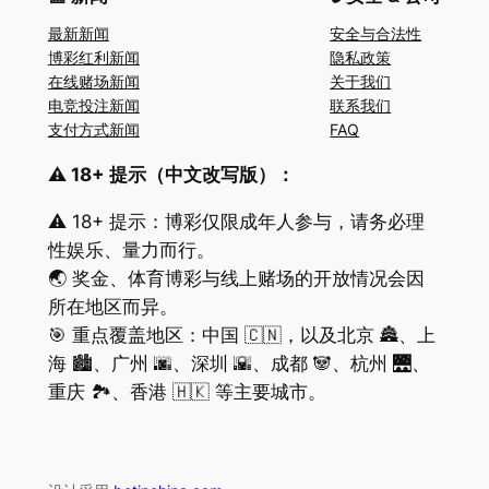
最新新闻
安全与合法性
博彩红利新闻
隐私政策
在线赌场新闻
关于我们
电竞投注新闻
联系我们
支付方式新闻
FAQ
⚠️ 18+ 提示（中文改写版）：
⚠️ 18+ 提示：博彩仅限成年人参与，请务必理
性娱乐、量力而行。
🌏 奖金、体育博彩与线上赌场的开放情况会因
所在地区而异。
🎯 重点覆盖地区：中国 🇨🇳，以及北京 🏯、上
海 🏙️、广州 🌆、深圳 🌇、成都 🐼、杭州 🌉、
重庆 🏞️、香港 🇭🇰 等主要城市。