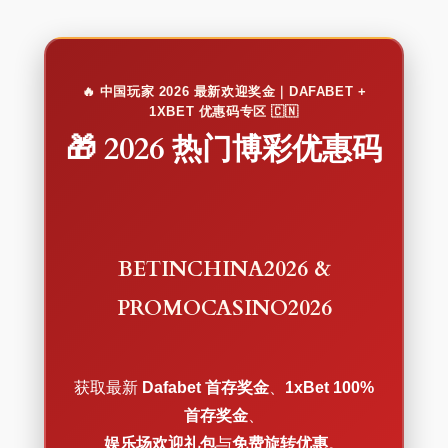
跳
至
内
🔥 中国玩家 2026 最新欢迎奖金｜DAFABET +
容
1XBET 优惠码专区 🇨🇳
🎁 2026 热门博彩优惠码
BETINCHINA2026 &
PROMOCASINO2026
获取最新
Dafabet 首存奖金
、
1xBet 100%
首存奖金
、
娱乐场欢迎礼包
与
免费旋转优惠
。