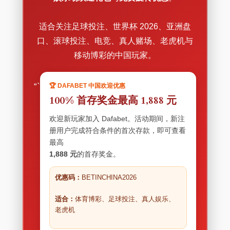
适合关注足球投注、世界杯 2026、亚洲盘
口、滚球投注、电竞、真人赌场、老虎机与
移动博彩的中国玩家。
“`
🏆 DAFABET 中国欢迎优惠
100% 首存奖金最高 1,888 元
欢迎新玩家加入 Dafabet。活动期间，新注
册用户完成符合条件的首次存款，即可查看
最高
1,888 元
的首存奖金。
优惠码：
BETINCHINA2026
适合：
体育博彩、足球投注、真人娱乐、
老虎机