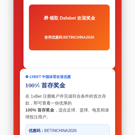
🎁 领取 Dafabet 欢迎奖金
使用优惠码 BETINCHINA2026
⚽ 1XBET 中国体育欢迎优惠
100% 首存奖金
在 1xBet 注册账户并完成符合条件的首次存
款，即可查看一份优厚的
100% 首存奖金
，适合足球、篮球、电竞和滚
球投注用户。
优惠码：
BETINCHINA2026