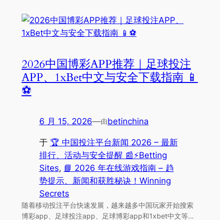
2026中国博彩APP推荐｜足球投注
APP、1xBet中文与安全下载指南 📱
⚽
6 月 15, 2026
—
betinchina
由
于
🏆 中国投注平台新闻 2026 – 最新
排行、活动与安全提醒 📰⚡Betting
Sites
, 
📘 2026 年在线游戏指南 – 趋
势提示、新闻和获胜秘诀！Winning
Secrets
随着移动投注平台快速发展，越来越多中国玩家开始搜索
博彩app、足球投注app、足球博彩app和1xbet中文等…