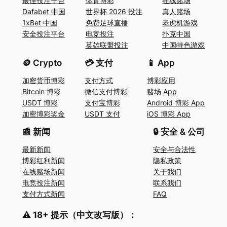
最佳投注平台
体育博彩
在线赌场
Dafabet 中国
世界杯 2026 投注
真人赌场
1xBet 中国
免费足球直播
老虎机游戏
安全投注平台
电竞投注
扑克中国
英雄联盟投注
中国特色游戏
🪙 Crypto
💳 支付
📱 App
加密货币博彩
支付方式
博彩应用
Bitcoin 博彩
微信支付博彩
赌场 App
USDT 博彩
支付宝博彩
Android 博彩 App
加密博彩奖金
USDT 支付
iOS 博彩 App
📰 新闻
🔒 安全 & 公司
最新新闻
安全与合法性
博彩红利新闻
隐私政策
在线赌场新闻
关于我们
电竞投注新闻
联系我们
支付方式新闻
FAQ
⚠️ 18+ 提示（中文改写版）：