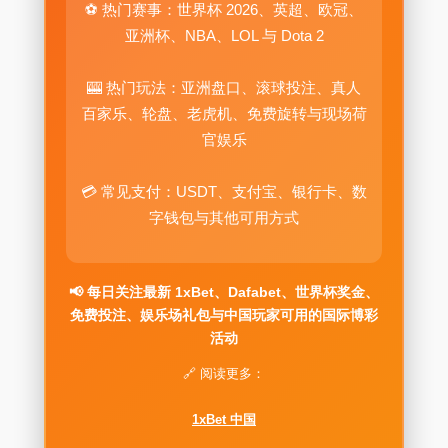
⚽ 热门赛事：世界杯 2026、英超、欧冠、
亚洲杯、NBA、LOL 与 Dota 2
🎰 热门玩法：亚洲盘口、滚球投注、真人
百家乐、轮盘、老虎机、免费旋转与现场荷
官娱乐
💳 常见支付：USDT、支付宝、银行卡、数
字钱包与其他可用方式
📢 每日关注最新 1xBet、Dafabet、世界杯奖金、
免费投注、娱乐场礼包与中国玩家可用的国际博彩
活动
🔗 阅读更多：
1xBet 中国