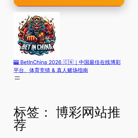
🎰 BetInChina 2026 🇨🇳｜中国最佳在线博彩
平台、体育竞猜 & 真人赌场指南
标签：
博彩网站推
荐