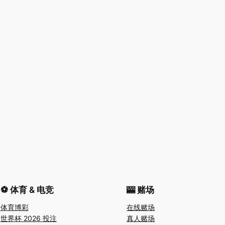
⚽ 体育 & 电竞
🎰 赌场
体育博彩
在线赌场
世界杯 2026 投注
真人赌场