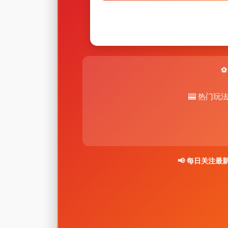
⚽
🎰 热门
📢 每日关注最