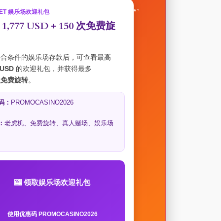
“`
XBET 娱乐场欢迎礼包
1,777 USD + 150 次免费旋
符合条件的娱乐场存款后，可查看最高
 USD
的欢迎礼包，并获得最多
 次免费旋转
。
码：
PROMOCASINO2026
：
老虎机、免费旋转、真人赌场、娱乐场
🎰 领取娱乐场欢迎礼包
使用优惠码 PROMOCASINO2026