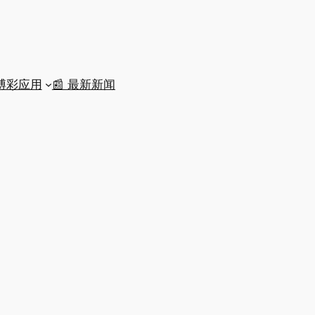
 博彩应用
📰 最新新闻