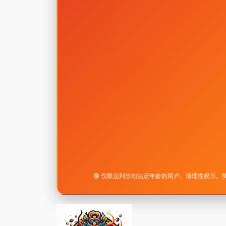
🔞 仅限达到当地法定年龄的用户。请理性娱乐