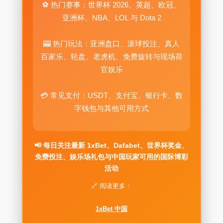
⚽ 热门赛事：世界杯 2026、英超、欧冠、
亚洲杯、NBA、LOL 与 Dota 2
🎰 热门玩法：亚洲盘口、滚球投注、真人
百家乐、轮盘、老虎机、免费旋转与现场荷
官娱乐
💳 常见支付：USDT、支付宝、银行卡、数
字钱包与其他可用方式
📢 每日关注最新 1xBet、Dafabet、世界杯奖金、
免费投注、娱乐场礼包与中国玩家可用的国际博彩
活动
🔗 阅读更多：
1xBet 中国