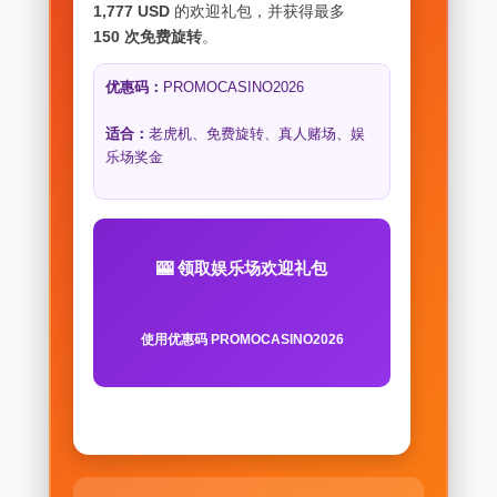
1,777 USD
的欢迎礼包，并获得最多
150 次免费旋转
。
优惠码：
PROMOCASINO2026
适合：
老虎机、免费旋转、真人赌场、娱
乐场奖金
🎰 领取娱乐场欢迎礼包
使用优惠码 PROMOCASINO2026