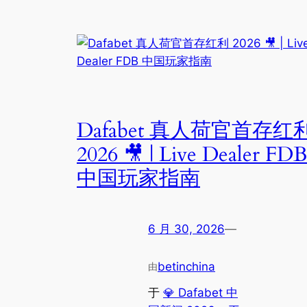
Dafabet 真人荷官首存红
2026 🎥 | Live Dealer FDB
中国玩家指南
6 月 30, 2026
—
betinchina
由
于
💎 Dafabet 中