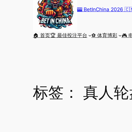
🎰 BetInChina 2
🏠 首页
🏆 最佳投注平台
⚽ 体育博彩
🎮
标签：
真人轮