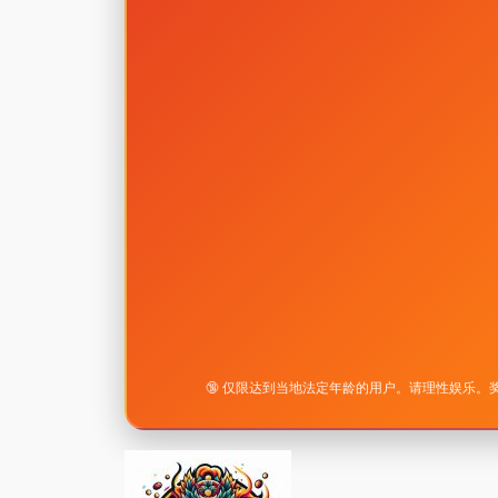
🔞 仅限达到当地法定年龄的用户。请理性娱乐