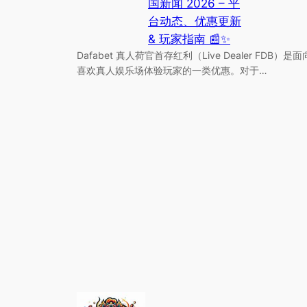
国新闻 2026 – 平
台动态、优惠更新
& 玩家指南 📰✨
Dafabet 真人荷官首存红利（Live Dealer FDB）是面
喜欢真人娱乐场体验玩家的一类优惠。对于…