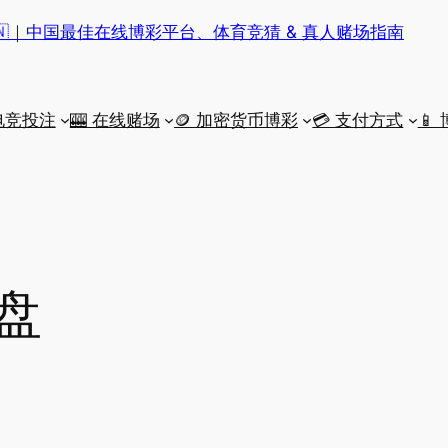
026 🇨🇳｜中国最佳在线博彩平台、体育竞猜 & 真人赌场指南
 电竞投注
🎰 在线赌场
🪙 加密货币博彩
💳 支付方式
📱
盘