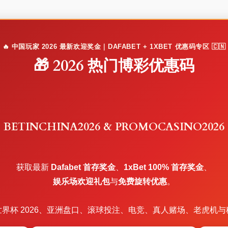
🔥 中国玩家 2026 最新欢迎奖金｜DAFABET + 1XBET 优惠码专区 🇨🇳
🎁 2026 热门博彩优惠码
BETINCHINA2026 & PROMOCASINO2026
获取最新
Dafabet 首存奖金
、
1xBet 100% 首存奖金
、
娱乐场欢迎礼包
与
免费旋转优惠
。
界杯 2026、亚洲盘口、滚球投注、电竞、真人赌场、老虎机