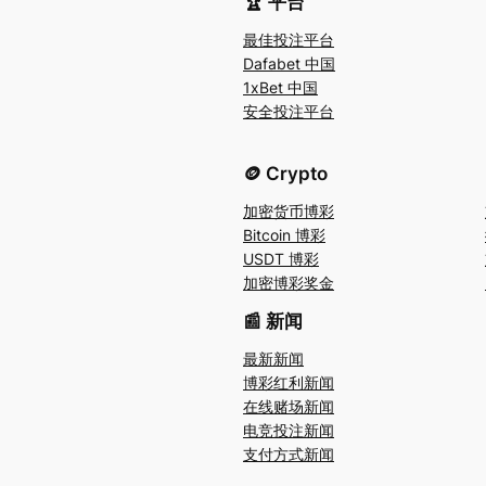
🏆 平台
最佳投注平台
Dafabet 中国
1xBet 中国
安全投注平台
🪙 Crypto
加密货币博彩
Bitcoin 博彩
USDT 博彩
加密博彩奖金
📰 新闻
最新新闻
博彩红利新闻
在线赌场新闻
电竞投注新闻
支付方式新闻