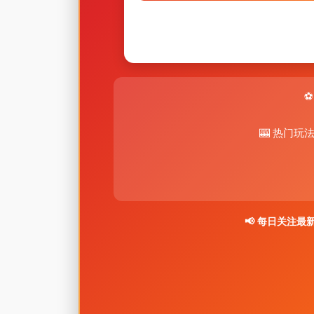
⚽
🎰 热门
📢 每日关注最