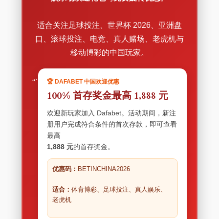
适合关注足球投注、世界杯 2026、亚洲盘
口、滚球投注、电竞、真人赌场、老虎机与
移动博彩的中国玩家。
“`
🏆 DAFABET 中国欢迎优惠
100% 首存奖金最高 1,888 元
欢迎新玩家加入 Dafabet。活动期间，新注
册用户完成符合条件的首次存款，即可查看
最高
1,888 元
的首存奖金。
优惠码：
BETINCHINA2026
适合：
体育博彩、足球投注、真人娱乐、
老虎机