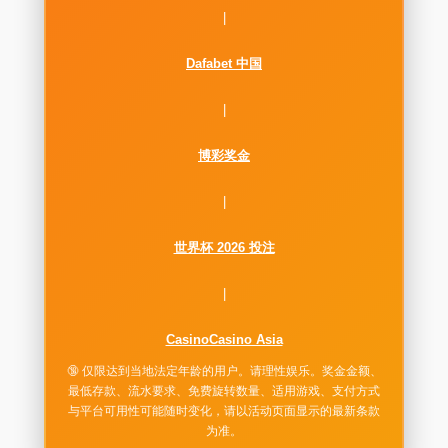
|
Dafabet 中国
|
博彩奖金
|
世界杯 2026 投注
|
CasinoCasino Asia
🔞 仅限达到当地法定年龄的用户。请理性娱乐。奖金金额、
最低存款、流水要求、免费旋转数量、适用游戏、支付方式
与平台可用性可能随时变化，请以活动页面显示的最新条款
为准。