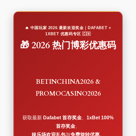
跳
至
内
🔥 中国玩家 2026 最新欢迎奖金｜DAFABET +
容
1XBET 优惠码专区 🇨🇳
🎁 2026 热门博彩优惠码
BETINCHINA2026 &
PROMOCASINO2026
获取最新
Dafabet 首存奖金
、
1xBet 100%
首存奖金
、
娱乐场欢迎礼包
与
免费旋转优惠
。