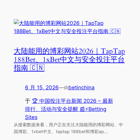
大陆能用的博彩网站2026｜TapTap
188Bet、1xBet中文与安全投注平台
指南 🇨🇳
6 月 15, 2026
—
betinchina
由
于
🏆 中国投注平台新闻 2026 – 最新
排行、活动与安全提醒 📰⚡Betting
Sites
从搜索数据来看，用户正在关注大陆能用的博彩网站、中
国博彩、1xbet中文、taptap 188bet和博彩ap…