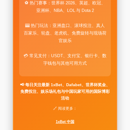
⚽ 热门赛事：世界杯 2026、英超、欧冠、
亚洲杯、NBA、LOL 与 Dota 2
🎰 热门玩法：亚洲盘口、滚球投注、真人
百家乐、轮盘、老虎机、免费旋转与现场荷
官娱乐
💳 常见支付：USDT、支付宝、银行卡、数
字钱包与其他可用方式
📢 每日关注最新 1xBet、Dafabet、世界杯奖金、
免费投注、娱乐场礼包与中国玩家可用的国际博彩
活动
🔗 阅读更多：
1xBet 中国