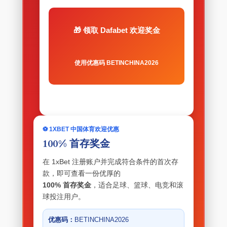
🎁 领取 Dafabet 欢迎奖金
使用优惠码 BETINCHINA2026
⚽ 1XBET 中国体育欢迎优惠
100% 首存奖金
在 1xBet 注册账户并完成符合条件的首次存
款，即可查看一份优厚的
100% 首存奖金
，适合足球、篮球、电竞和滚
球投注用户。
优惠码：
BETINCHINA2026