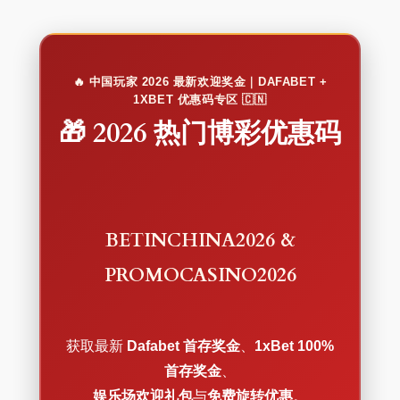
跳
至
内
🔥 中国玩家 2026 最新欢迎奖金｜DAFABET +
容
1XBET 优惠码专区 🇨🇳
🎁 2026 热门博彩优惠码
BETINCHINA2026 &
PROMOCASINO2026
获取最新
Dafabet 首存奖金
、
1xBet 100%
首存奖金
、
娱乐场欢迎礼包
与
免费旋转优惠
。