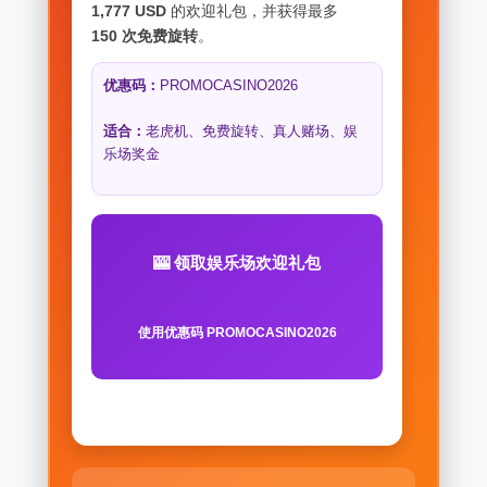
1,777 USD
的欢迎礼包，并获得最多
150 次免费旋转
。
优惠码：
PROMOCASINO2026
适合：
老虎机、免费旋转、真人赌场、娱
乐场奖金
🎰 领取娱乐场欢迎礼包
使用优惠码 PROMOCASINO2026