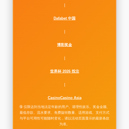
|
Dafabet 中国
|
博彩奖金
|
世界杯 2026 投注
|
CasinoCasino Asia
🔞 仅限达到当地法定年龄的用户。请理性娱乐。奖金金额、
最低存款、流水要求、免费旋转数量、适用游戏、支付方式
与平台可用性可能随时变化，请以活动页面显示的最新条款
为准。