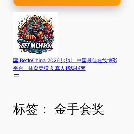
🎰 BetInChina 2026 🇨🇳｜中国最佳在线博彩
平台、体育竞猜 & 真人赌场指南
标签：
金手套奖