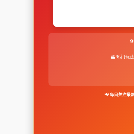
⚽
🎰 热门
📢 每日关注最