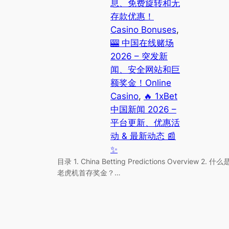
息、免费旋转和无
存款优惠！
Casino Bonuses
, 
🎰 中国在线赌场
2026 – 突发新
闻、安全网站和巨
额奖金！Online
Casino
, 
🔥 1xBet
中国新闻 2026 –
平台更新、优惠活
动 & 最新动态 📰
✨
目录 1. China Betting Predictions Overview 2. 什么
老虎机首存奖金？…