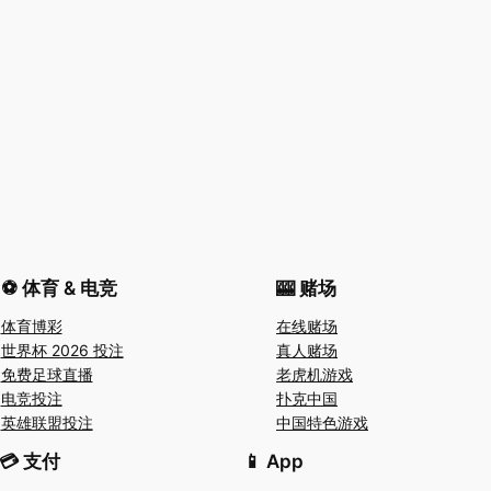
⚽ 体育 & 电竞
🎰 赌场
体育博彩
在线赌场
世界杯 2026 投注
真人赌场
免费足球直播
老虎机游戏
电竞投注
扑克中国
英雄联盟投注
中国特色游戏
💳 支付
📱 App