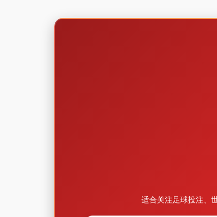
跳
至
内
容
适合关注足球投注、世