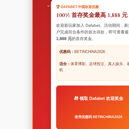
“`
🏆 DAFABET 中国欢迎优惠
100% 首存奖金最高 1,888 元
欢迎新玩家加入 Dafabet。活动期间，
户完成符合条件的首次存款，即可查看最
1,888 元
的首存奖金。
优惠码：
BETINCHINA2026
适合：
体育博彩、足球投注、真人娱乐、
机
🎁 领取 Dafabet 欢迎奖金
使用优惠码 BETINCHINA2026