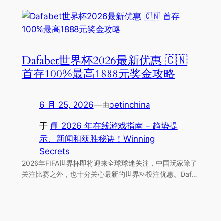
Dafabet世界杯2026最新优惠 🇨🇳
首存100%最高1888元奖金攻略
6 月 25, 2026
—
betinchina
由
于
📘 2026 年在线游戏指南 – 趋势提
示、新闻和获胜秘诀！Winning
Secrets
2026年FIFA世界杯即将迎来全球球迷关注，中国玩家除了
关注比赛之外，也十分关心最新的世界杯投注优惠。Daf…