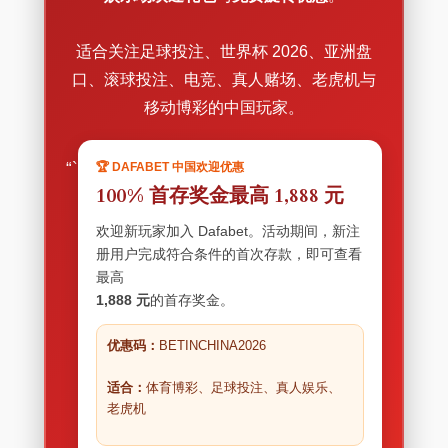
适合关注足球投注、世界杯 2026、亚洲盘
口、滚球投注、电竞、真人赌场、老虎机与
移动博彩的中国玩家。
“`
🏆 DAFABET 中国欢迎优惠
100% 首存奖金最高 1,888 元
欢迎新玩家加入 Dafabet。活动期间，新注
册用户完成符合条件的首次存款，即可查看
最高
1,888 元
的首存奖金。
优惠码：
BETINCHINA2026
适合：
体育博彩、足球投注、真人娱乐、
老虎机