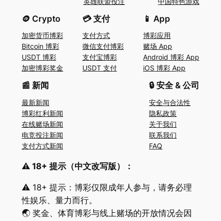
英雄联盟投注
中国特色游戏
🪙 Crypto
💳 支付
📱 App
加密货币博彩
支付方式
博彩应用
Bitcoin 博彩
微信支付博彩
赌场 App
USDT 博彩
支付宝博彩
Android 博彩 App
加密博彩奖金
USDT 支付
iOS 博彩 App
📰 新闻
🔒 安全 & 公司
最新新闻
安全与合法性
博彩红利新闻
隐私政策
在线赌场新闻
关于我们
电竞投注新闻
联系我们
支付方式新闻
FAQ
⚠️ 18+ 提示（中文改写版）：
⚠️ 18+ 提示：博彩仅限成年人参与，请务必理
性娱乐、量力而行。
🌏 奖金、体育博彩与线上赌场的开放情况会因