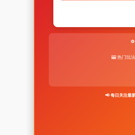
⚽
🎰 热门
📢 每日关注最