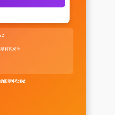
 2
现场荷官娱乐
可用的国际博彩活动