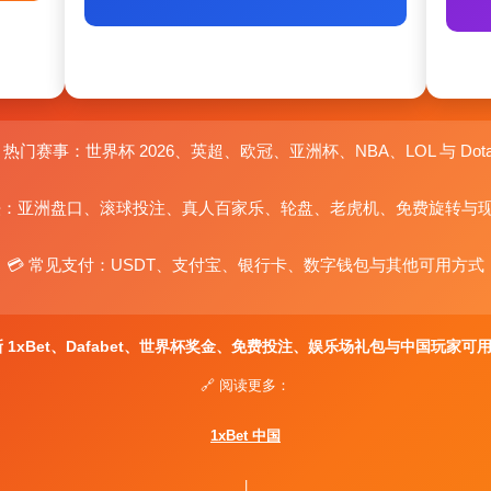
 热门赛事：世界杯 2026、英超、欧冠、亚洲杯、NBA、LOL 与 Dota
玩法：亚洲盘口、滚球投注、真人百家乐、轮盘、老虎机、免费旋转与
💳 常见支付：USDT、支付宝、银行卡、数字钱包与其他可用方式
新 1xBet、Dafabet、世界杯奖金、免费投注、娱乐场礼包与中国玩家
🔗 阅读更多：
1xBet 中国
|