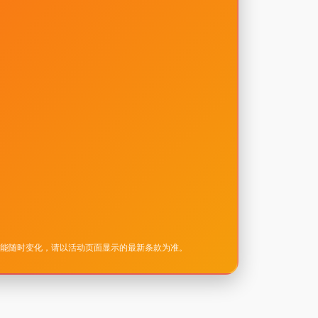
可能随时变化，请以活动页面显示的最新条款为准。