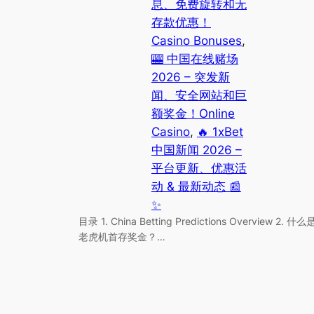
息、免费旋转和无
存款优惠！
Casino Bonuses
, 
🎰 中国在线赌场
2026 – 突发新
闻、安全网站和巨
额奖金！Online
Casino
, 
🔥 1xBet
中国新闻 2026 –
平台更新、优惠活
动 & 最新动态 📰
✨
目录 1. China Betting Predictions Overview 2. 什么
老虎机首存奖金？…