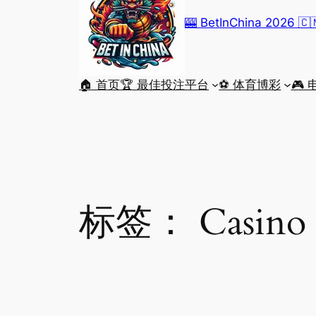
🎰 BetInChina 2
🏠 首页
🏆 最佳投注平台
⚽ 体育博彩
🎮
标签：
Casino