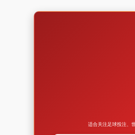
跳
至
内
容
适合关注足球投注、世