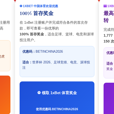
⚽ 1XBET 中国体育欢迎优惠
🎰 1
100% 首存奖金
最高 
转
新注册用
在 1xBet 注册账户并完成符合条件的首次存
高
款，即可查看一份优厚的
完成
100% 首存奖金
，适合足球、篮球、电竞和滚球
1,777
投注用户。
150
优惠码：
BETINCHINA2026
优惠
老虎
适合：
世界杯 2026、足球竞猜、电竞、滚球投
适合
注
奖金
⚽ 领取 1xBet 体育奖金
使用优惠码 BETINCHINA2026