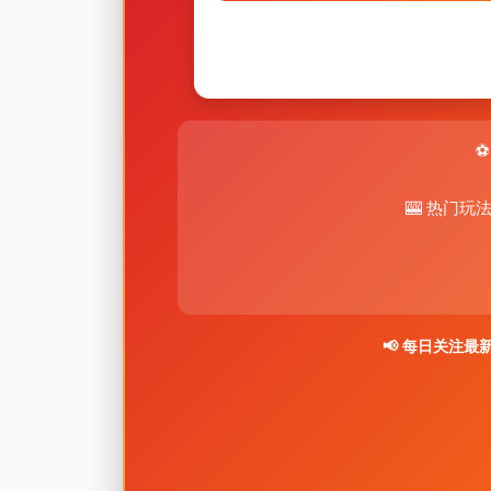
⚽
🎰 热门
📢 每日关注最