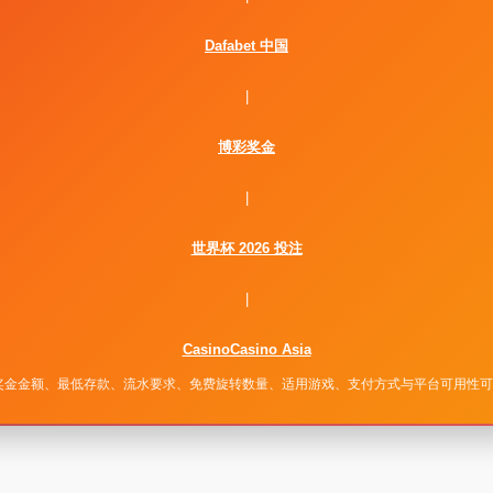
Dafabet 中国
|
博彩奖金
|
世界杯 2026 投注
|
CasinoCasino Asia
。奖金金额、最低存款、流水要求、免费旋转数量、适用游戏、支付方式与平台可用性