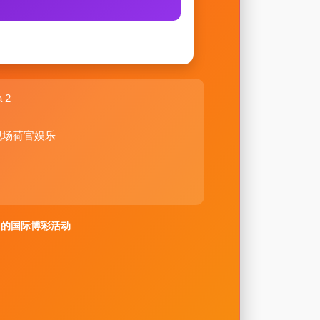
 2
现场荷官娱乐
可用的国际博彩活动