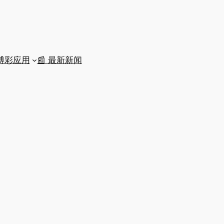
 博彩应用
📰 最新新闻