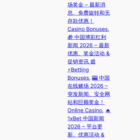
场奖金 – 最新消
息、免费旋转和无
存款优惠！
Casino Bonuses
, 
🎁 中国博彩红利
新闻 2026 – 最新
优惠、奖金活动 &
促销资讯 📰
⚡Betting
Bonuses
, 
🎰 中国
在线赌场 2026 –
突发新闻、安全网
站和巨额奖金！
Online Casino
, 
🔥
1xBet 中国新闻
2026 – 平台更
新、优惠活动 &