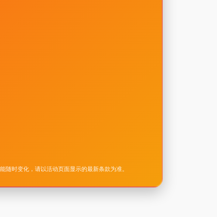
可能随时变化，请以活动页面显示的最新条款为准。