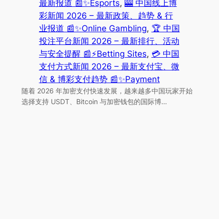
最新报道 📰✨Esports
, 
🎰 中国线上博
彩新闻 2026 – 最新政策、趋势 & 行
业报道 📰✨Online Gambling
, 
🏆 中国
投注平台新闻 2026 – 最新排行、活动
与安全提醒 📰⚡Betting Sites
, 
💳 中国
支付方式新闻 2026 – 最新支付宝、微
信 & 博彩支付趋势 📰✨Payment
随着 2026 年加密支付快速发展，越来越多中国玩家开始
选择支持 USDT、Bitcoin 与加密钱包的国际博…
1xBet vs Dafabet 对比 2026 🇨🇳🔥
｜中国能用的博彩平台哪个好？