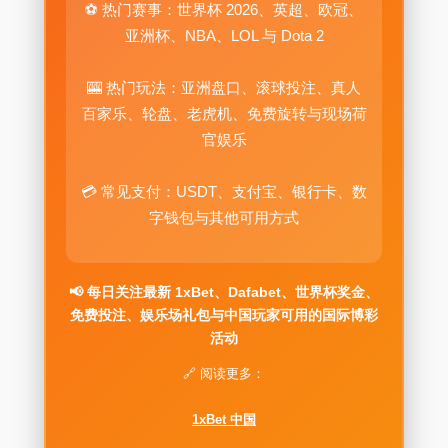
⚽ 热门赛事：世界杯 2026、英超、欧冠、
亚洲杯、NBA、LOL 与 Dota 2
🎰 热门玩法：亚洲盘口、滚球投注、真人
百家乐、轮盘、老虎机、免费旋转与现场荷
官娱乐
💳 常见支付：USDT、支付宝、银行卡、数
字钱包与其他可用方式
📢 每日关注最新 1xBet、Dafabet、世界杯奖金、
免费投注、娱乐场礼包与中国玩家可用的国际博彩
活动
🔗 阅读更多：
1xBet 中国