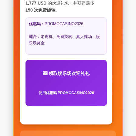
1,777 USD
的欢迎礼包，并获得最多
150 次免费旋转
。
优惠码：
PROMOCASINO2026
适合：
老虎机、免费旋转、真人赌场、娱
乐场奖金
🎰 领取娱乐场欢迎礼包
使用优惠码 PROMOCASINO2026