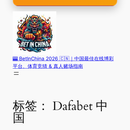
🎰 BetInChina 2026 🇨🇳｜中国最佳在线博彩
平台、体育竞猜 & 真人赌场指南
标签：
Dafabet 中
国