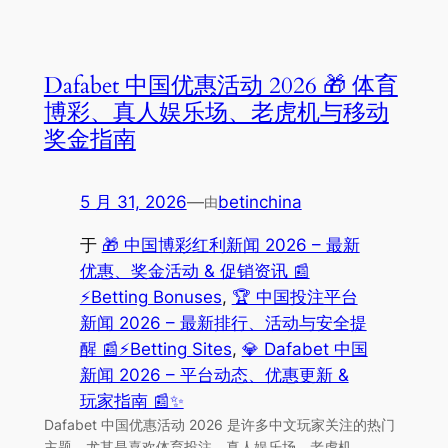
Dafabet 中国优惠活动 2026 🎁 体育
博彩、真人娱乐场、老虎机与移动
奖金指南
5 月 31, 2026
—
betinchina
由
于
🎁 中国博彩红利新闻 2026 – 最新
优惠、奖金活动 & 促销资讯 📰
⚡Betting Bonuses
, 
🏆 中国投注平台
新闻 2026 – 最新排行、活动与安全提
醒 📰⚡Betting Sites
, 
💎 Dafabet 中国
新闻 2026 – 平台动态、优惠更新 &
玩家指南 📰✨
Dafabet 中国优惠活动 2026 是许多中文玩家关注的热门
主题，尤其是喜欢体育投注、真人娱乐场、老虎机、…