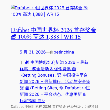
Dafabet 中国世界杯 2026 首存奖金
🎁 100% 高达 1,888 | WR 15
5 月 31, 2026
—
betinchina
由
于
🎁 中国博彩红利新闻 2026 – 最新
优惠、奖金活动 & 促销资讯 📰
⚡Betting Bonuses
, 
🏆 中国投注平台
新闻 2026 – 最新排行、活动与安全提
醒 📰⚡Betting Sites
, 
💎 Dafabet 中国
新闻 2026 – 平台动态、优惠更新 &
玩家指南 📰✨
Dafabet 中国世界杯 2026 首存奖金 已经升级，为即将到