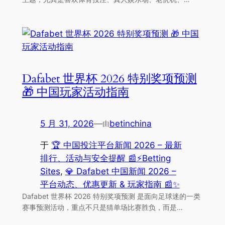
Dafabet 世界杯 2026 特别奖项预测
🎁 中国玩家活动指南
5 月 31, 2026
—
betinchina
由
于
🏆 中国投注平台新闻 2026 – 最新
排行、活动与安全提醒 📰⚡Betting
Sites
, 
💎 Dafabet 中国新闻 2026 –
平台动态、优惠更新 & 玩家指南 📰✨
Dafabet 世界杯 2026 特别奖项预测 是面向足球迷的一类
赛事预测活动，重点不只是猜单场比赛胜负，而是…