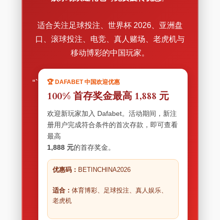
适合关注足球投注、世界杯 2026、亚洲盘
口、滚球投注、电竞、真人赌场、老虎机与
移动博彩的中国玩家。
“`
🏆 DAFABET 中国欢迎优惠
100% 首存奖金最高 1,888 元
欢迎新玩家加入 Dafabet。活动期间，新注
册用户完成符合条件的首次存款，即可查看
最高
1,888 元
的首存奖金。
优惠码：
BETINCHINA2026
适合：
体育博彩、足球投注、真人娱乐、
老虎机