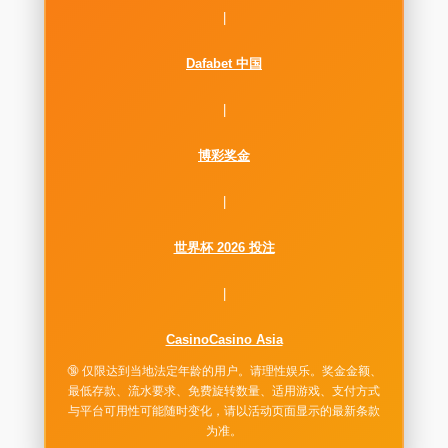
|
Dafabet 中国
|
博彩奖金
|
世界杯 2026 投注
|
CasinoCasino Asia
🔞 仅限达到当地法定年龄的用户。请理性娱乐。奖金金额、
最低存款、流水要求、免费旋转数量、适用游戏、支付方式
与平台可用性可能随时变化，请以活动页面显示的最新条款
为准。