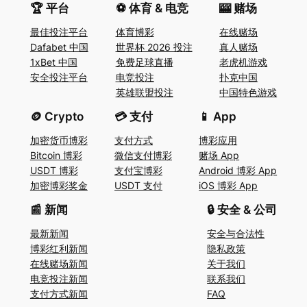
🏆 平台
⚽ 体育 & 电竞
🎰 赌场
最佳投注平台
体育博彩
在线赌场
Dafabet 中国
世界杯 2026 投注
真人赌场
1xBet 中国
免费足球直播
老虎机游戏
安全投注平台
电竞投注
扑克中国
英雄联盟投注
中国特色游戏
🪙 Crypto
💳 支付
📱 App
加密货币博彩
支付方式
博彩应用
Bitcoin 博彩
微信支付博彩
赌场 App
USDT 博彩
支付宝博彩
Android 博彩 App
加密博彩奖金
USDT 支付
iOS 博彩 App
📰 新闻
🔒 安全 & 公司
最新新闻
安全与合法性
博彩红利新闻
隐私政策
在线赌场新闻
关于我们
电竞投注新闻
联系我们
支付方式新闻
FAQ