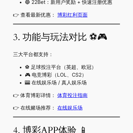
🔵 22Bet：新用户奖励 + 快速注册优惠
👉 查看最新优惠：
博彩红利页面
3. 功能与玩法对比 ⚽🎮
三大平台都支持：
⚽ 足球投注平台（英超、欧冠）
🎮 电竞博彩（LOL、CS2）
🎰 在线娱乐场 / 真人娱乐场
👉 体育博彩详情：
体育投注指南
👉 在线赌场推荐：
在线娱乐场
4. 博彩APP体验 📱