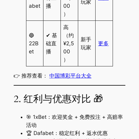
玩家
abet
播
00
）
高
🔵
✔ 基
（约
新手
22B
础直
¥2,5
更多
玩家
et
播
00
）
👉 推荐查看：
中国博彩平台大全
2. 红利与优惠对比 🎁
🎯 1xBet：欢迎奖金 + 免费投注 + 高赔率
活动
🏆 Dafabet：稳定红利 + 返水优惠