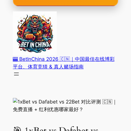
🎰 BetInChina 2026 🇨🇳｜中国最佳在线博彩
平台、体育竞猜 & 真人赌场指南
🎯 1xBet vs Dafabet vs