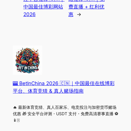
中国最佳博彩网站
费直播 + 红利优
2026
惠
→
🎰 BetInChina 2026 🇨🇳｜中国最佳在线博彩
平台、体育竞猜 & 真人赌场指南
🔥 最新体育竞猜、真人百家乐、电竞投注与加密货币赌场
优惠 🎁 安全平台评测・USDT 支付・免费高清赛事直播 ⚽
📱🀄