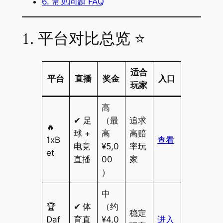
6. 常见问题 FAQ
1. 平台对比总览 ⭐
适合
平台
直播
奖金
入口
玩家
高
✔ 足
（最
追求
🔥
球 +
高
高赔
1xB
查看
电竞
¥5,0
率玩
et
直播
00
家
）
中
🏆
✔ 体
（约
稳定
Daf
育直
¥4,0
进入