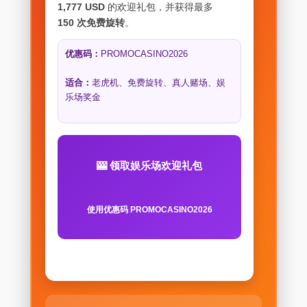
1,777 USD
的欢迎礼包，并获得最多
150 次免费旋转
。
优惠码：
PROMOCASINO2026
适合：
老虎机、免费旋转、真人赌场、娱
乐场奖金
🎰 领取娱乐场欢迎礼包
使用优惠码 PROMOCASINO2026