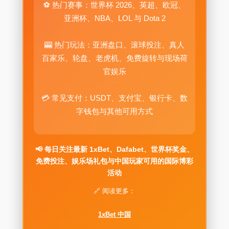
⚽ 热门赛事：世界杯 2026、英超、欧冠、
亚洲杯、NBA、LOL 与 Dota 2
🎰 热门玩法：亚洲盘口、滚球投注、真人
百家乐、轮盘、老虎机、免费旋转与现场荷
官娱乐
💳 常见支付：USDT、支付宝、银行卡、数
字钱包与其他可用方式
📢 每日关注最新 1xBet、Dafabet、世界杯奖金、
免费投注、娱乐场礼包与中国玩家可用的国际博彩
活动
🔗 阅读更多：
1xBet 中国