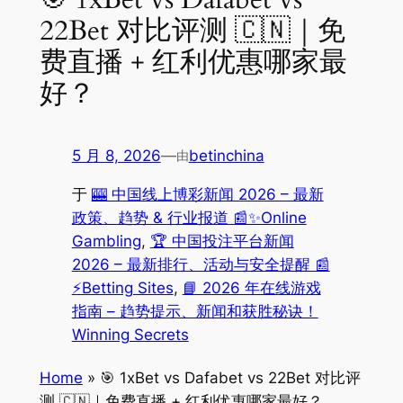
22Bet 对比评测 🇨🇳｜免
费直播 + 红利优惠哪家最
好？
5 月 8, 2026
—
betinchina
由
于
🎰 中国线上博彩新闻 2026 – 最新
政策、趋势 & 行业报道 📰✨Online
Gambling
, 
🏆 中国投注平台新闻
2026 – 最新排行、活动与安全提醒 📰
⚡Betting Sites
, 
📘 2026 年在线游戏
指南 – 趋势提示、新闻和获胜秘诀！
Winning Secrets
Home
»
🎯 1xBet vs Dafabet vs 22Bet 对比评
测 🇨🇳｜免费直播 + 红利优惠哪家最好？