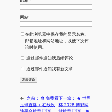
邮箱
*
网站
在此浏览器中保存我的显示名称、
邮箱地址和网站地址，以便下次评
论时使用。
通过邮件通知我后续评论
通过邮件通知我有新文章
←
之前：
⚽ 免费看
下一篇：
🔥 世界
足球直播 + 在线投
杯 2026 博彩网
注平台推荐 🇨🇳｜
站推荐 🇨🇳｜免