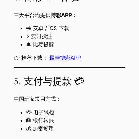
三大平台均提供
博彩APP
：
📲 安卓 / iOS 下载
⚡ 实时投注
🔔 比赛提醒
👉 推荐下载：
最佳博彩APP
5. 支付与提款 💳
中国玩家常用方式：
💳 电子钱包
🏦 银行转账
💰 加密货币