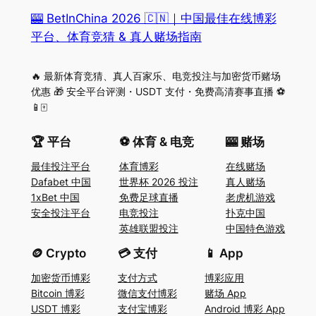
🎰 BetInChina 2026 🇨🇳｜中国最佳在线博彩
平台、体育竞猜 & 真人赌场指南
🔥 最新体育竞猜、真人百家乐、电竞投注与加密货币赌场
优惠 🎁 安全平台评测・USDT 支付・免费高清赛事直播 ⚽
📱🀄
🏆 平台
⚽ 体育 & 电竞
🎰 赌场
最佳投注平台
体育博彩
在线赌场
Dafabet 中国
世界杯 2026 投注
真人赌场
1xBet 中国
免费足球直播
老虎机游戏
安全投注平台
电竞投注
扑克中国
英雄联盟投注
中国特色游戏
🪙 Crypto
💳 支付
📱 App
加密货币博彩
支付方式
博彩应用
Bitcoin 博彩
微信支付博彩
赌场 App
USDT 博彩
支付宝博彩
Android 博彩 App