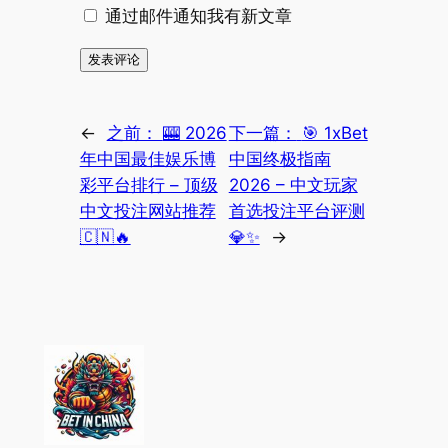
通过邮件通知我有新文章
←
之前：
🎰 2026
下一篇：
🎯 1xBet
年中国最佳娱乐博
中国终极指南
彩平台排行 – 顶级
2026 – 中文玩家
中文投注网站推荐
首选投注平台评测
🇨🇳🔥
💎✨
→