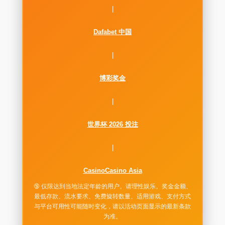
|
Dafabet 中国
|
博彩奖金
|
世界杯 2026 投注
|
CasinoCasino Asia
🔞 仅限达到当地法定年龄的用户。请理性娱乐。奖金金额、
最低存款、流水要求、免费旋转数量、适用游戏、支付方式
与平台可用性可能随时变化，请以活动页面显示的最新条款
为准。