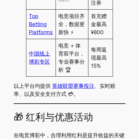
注券
Top
电竞项目齐
首充赠
Betting
全，数据更
金最高
Platforms
新快 ⚡
¥800
电竞 + 体
每周返
中国线上
育双平台，
现最高
博彩专区
专业赛事分
15%
析 🏆
以上平台均提供
英雄联盟赛事投注
、实时赔
率、以及安全支付方式 💳。
🎁 红利与优惠活动
在电竞博彩中，合理利用红利是提升收益的关键