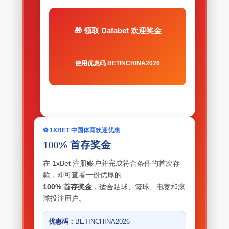
🎁 领取 Dafabet 欢迎奖金
使用优惠码 BETINCHINA2026
⚽ 1XBET 中国体育欢迎优惠
100% 首存奖金
在 1xBet 注册账户并完成符合条件的首次存
款，即可查看一份优厚的
100% 首存奖金
，适合足球、篮球、电竞和滚
球投注用户。
优惠码：
BETINCHINA2026