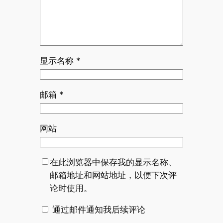
显示名称
*
邮箱
*
网站
在此浏览器中保存我的显示名称、
邮箱地址和网站地址，以便下次评
论时使用。
通过邮件通知我后续评论