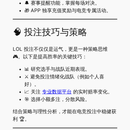
🔔 赛事提醒功能，掌握每场对决。
🎁 APP 独享充值奖励与电竞专属活动。
🧠 投注技巧与策略
LOL 投注不仅仅是运气，更是一种策略思维
🎮。以下是提高胜率的关键技巧：
📊 研究选手与战队近期表现。
⚔️ 避免投注情绪化战队（例如个人喜
好）。
📈 关注
专业数据平台
的实时赔率变化。
🎯 选择小额多注，分散风险。
结合策略与理性分析，才能在电竞投注中稳健获
利 🏆。