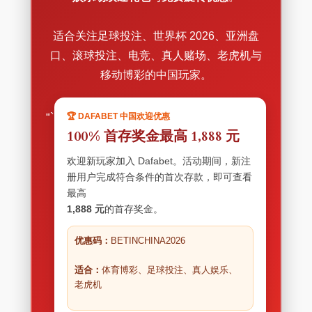
适合关注足球投注、世界杯 2026、亚洲盘
口、滚球投注、电竞、真人赌场、老虎机与
移动博彩的中国玩家。
“`
🏆 DAFABET 中国欢迎优惠
100% 首存奖金最高 1,888 元
欢迎新玩家加入 Dafabet。活动期间，新注
册用户完成符合条件的首次存款，即可查看
最高
1,888 元
的首存奖金。
优惠码：
BETINCHINA2026
适合：
体育博彩、足球投注、真人娱乐、
老虎机