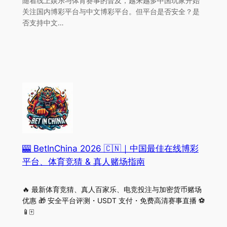
随着线上娱乐与体育赛事的普及，越来越多中国玩家开始
关注国内博彩平台与中文博彩平台。但平台是否安全？是
否支持中文…
🎰 BetInChina 2026 🇨🇳｜中国最佳在线博彩
平台、体育竞猜 & 真人赌场指南
🔥 最新体育竞猜、真人百家乐、电竞投注与加密货币赌场
优惠 🎁 安全平台评测・USDT 支付・免费高清赛事直播 ⚽
📱🀄