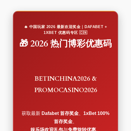
跳
至
内
🔥 中国玩家 2026 最新欢迎奖金｜DAFABET +
容
1XBET 优惠码专区 🇨🇳
🎁 2026 热门博彩优惠码
BETINCHINA2026 &
PROMOCASINO2026
获取最新
Dafabet 首存奖金
、
1xBet 100%
首存奖金
、
娱乐场欢迎礼包
与
免费旋转优惠
。