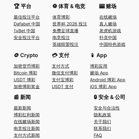
🏆 平台
⚽ 体育 & 电竞
🎰 赌场
最佳投注平台
体育博彩
在线赌场
Dafabet 中国
世界杯 2026 投注
真人赌场
1xBet 中国
免费足球直播
老虎机游戏
安全投注平台
电竞投注
扑克中国
英雄联盟投注
中国特色游戏
🪙 Crypto
💳 支付
📱 App
加密货币博彩
支付方式
博彩应用
Bitcoin 博彩
微信支付博彩
赌场 App
USDT 博彩
支付宝博彩
Android 博彩 App
加密博彩奖金
USDT 支付
iOS 博彩 App
📰 新闻
🔒 安全 & 公司
最新新闻
安全与合法性
博彩红利新闻
隐私政策
在线赌场新闻
关于我们
电竞投注新闻
联系我们
支付方式新闻
FAQ