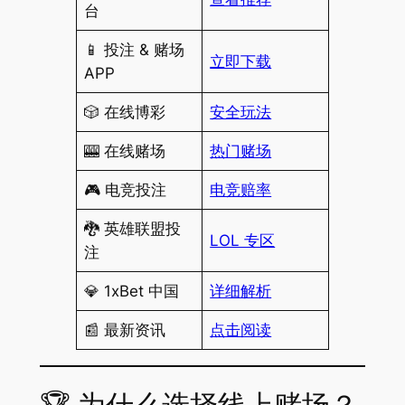
台
📱 投注 & 赌场
立即下载
APP
🎲 在线博彩
安全玩法
🎰 在线赌场
热门赌场
🎮 电竞投注
电竞赔率
🐉 英雄联盟投
LOL 专区
注
💎 1xBet 中国
详细解析
📰 最新资讯
点击阅读