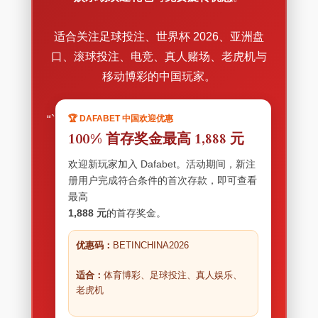
适合关注足球投注、世界杯 2026、亚洲盘
口、滚球投注、电竞、真人赌场、老虎机与
移动博彩的中国玩家。
“`
🏆 DAFABET 中国欢迎优惠
100% 首存奖金最高 1,888 元
欢迎新玩家加入 Dafabet。活动期间，新注
册用户完成符合条件的首次存款，即可查看
最高
1,888 元
的首存奖金。
优惠码：
BETINCHINA2026
适合：
体育博彩、足球投注、真人娱乐、
老虎机