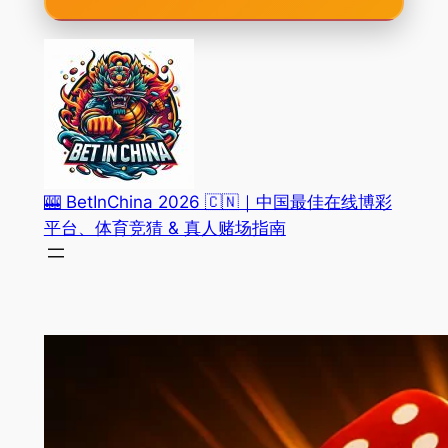
🎰 BetInChina 2026 🇨🇳｜中国最佳在线博彩
平台、体育竞猜 & 真人赌场指南