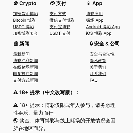
🪙 Crypto
💳 支付
📱 App
加密货币博彩
支付方式
博彩应用
Bitcoin 博彩
微信支付博彩
赌场 App
USDT 博彩
支付宝博彩
Android 博彩 App
加密博彩奖金
USDT 支付
iOS 博彩 App
📰 新闻
🔒 安全 & 公司
最新新闻
安全与合法性
博彩红利新闻
隐私政策
在线赌场新闻
关于我们
电竞投注新闻
联系我们
支付方式新闻
FAQ
⚠️ 18+ 提示（中文改写版）：
⚠️ 18+ 提示：博彩仅限成年人参与，请务必理
性娱乐、量力而行。
🌏 奖金、体育博彩与线上赌场的开放情况会因
所在地区而异。