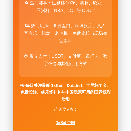
⚽ 热门赛事：世界杯 2026、英超、欧冠、
亚洲杯、NBA、LOL 与 Dota 2
🎰 热门玩法：亚洲盘口、滚球投注、真人
百家乐、轮盘、老虎机、免费旋转与现场荷
官娱乐
💳 常见支付：USDT、支付宝、银行卡、数
字钱包与其他可用方式
📢 每日关注最新 1xBet、Dafabet、世界杯奖金、
免费投注、娱乐场礼包与中国玩家可用的国际博彩
活动
🔗 阅读更多：
1xBet 中国