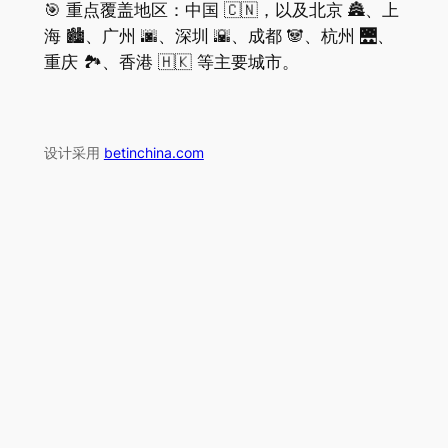
🎯 重点覆盖地区：中国 🇨🇳，以及北京 🏯、上
海 🏙️、广州 🌆、深圳 🌇、成都 🐼、杭州 🌉、
重庆 🏞️、香港 🇭🇰 等主要城市。
设计采用
betinchina.com