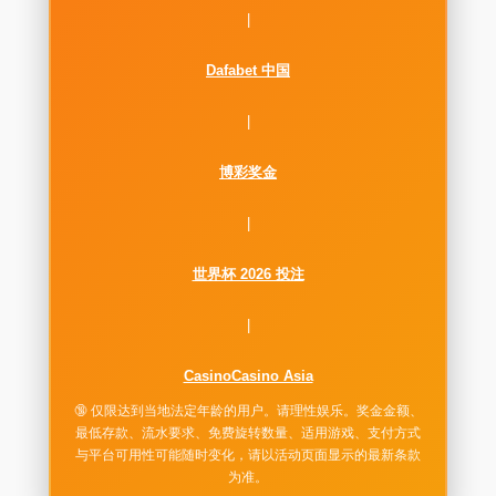
|
Dafabet 中国
|
博彩奖金
|
世界杯 2026 投注
|
CasinoCasino Asia
🔞 仅限达到当地法定年龄的用户。请理性娱乐。奖金金额、
最低存款、流水要求、免费旋转数量、适用游戏、支付方式
与平台可用性可能随时变化，请以活动页面显示的最新条款
为准。