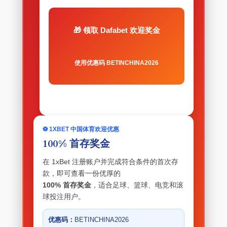
🎁 领取 Dafabet 欢迎奖金
使用优惠码 BETINCHINA2026
⚽ 1XBET 中国体育欢迎优惠
100% 首存奖金
在 1xBet 注册账户并完成符合条件的首次存
款，即可查看一份优厚的
100% 首存奖金
，适合足球、篮球、电竞和滚
球投注用户。
优惠码：
BETINCHINA2026