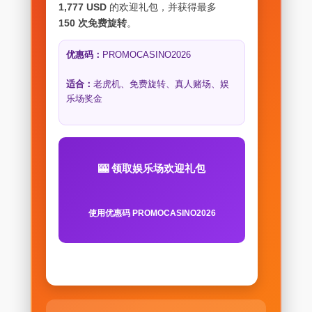
1,777 USD
的欢迎礼包，并获得最多
150 次免费旋转
。
优惠码：
PROMOCASINO2026
适合：
老虎机、免费旋转、真人赌场、娱
乐场奖金
🎰 领取娱乐场欢迎礼包
使用优惠码 PROMOCASINO2026