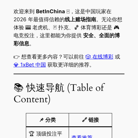
欢迎来到
BetInChina
🀄，这是中国玩家在
2026 年最值得信赖的
线上赌场指南
。无论你想
体验 🎰 老虎机、🃏 扑克、🏀 体育博彩还是 🎮
电竞投注，这里都能为你提供
安全、全面的博
彩信息
。
👉 想查看更多内容？可以前往
🎲 在线博彩
或
💎 1xBet 中国
获取更详细的推荐。
📚 快速导航 (Table of
Content)
📌 分类
🔗 链接
🏆 顶级投注平
查看推荐