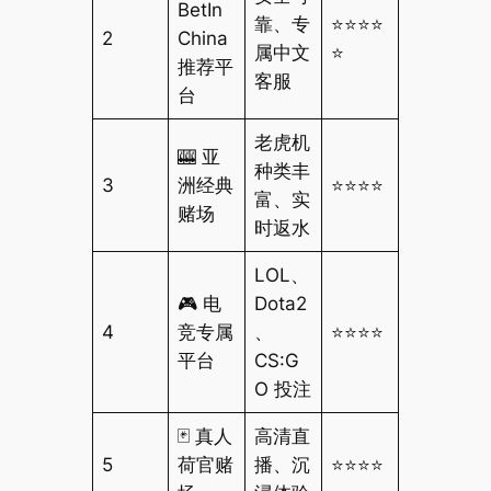
BetIn
靠、专
⭐⭐⭐⭐
2
China
属中文
⭐
推荐平
客服
台
老虎机
🎰 亚
种类丰
3
洲经典
⭐⭐⭐⭐
富、实
赌场
时返水
LOL、
🎮 电
Dota2
4
竞专属
、
⭐⭐⭐⭐
平台
CS:G
O 投注
🃏 真人
高清直
5
荷官赌
播、沉
⭐⭐⭐⭐