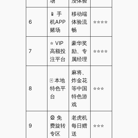
场
浸体验
📱 手
移动端
6
机APP
体验流
⭐⭐⭐⭐
赌场
畅
⭐ VIP
豪华奖
7
高额投
励、专
⭐⭐⭐⭐
注平台
属经理
麻将、
🀄 本地
炸金花
8
特色平
等中国
⭐⭐⭐
台
特色游
戏
🎡 免
老虎机
9
费旋转
每日赠
⭐⭐⭐
专区
送