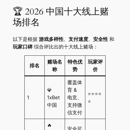
🏆 2026 中国十大线上赌
场排名
以下是根据
游戏多样性
、
支付速度
、
安全性
和
玩家口碑
综合评比出的十大线上赌场：
赌场名
特色优
玩家评
排名
称
势
价
覆盖体
💎
育 &
⭐⭐⭐⭐
1
1xBet
电竞、
⭐
中国
支持微
信支付
🔥
安全可