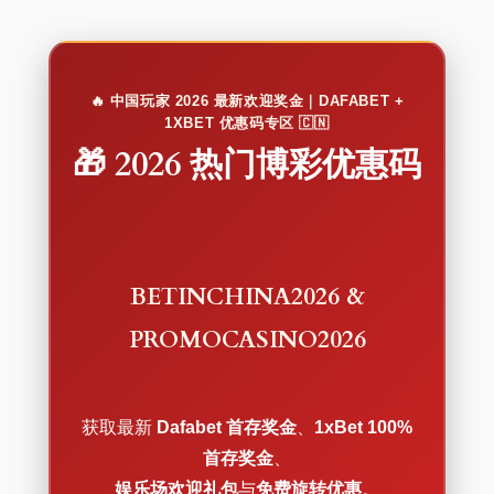
跳
至
内
🔥 中国玩家 2026 最新欢迎奖金｜DAFABET +
容
1XBET 优惠码专区 🇨🇳
🎁 2026 热门博彩优惠码
BETINCHINA2026 &
PROMOCASINO2026
获取最新
Dafabet 首存奖金
、
1xBet 100%
首存奖金
、
娱乐场欢迎礼包
与
免费旋转优惠
。