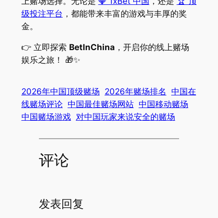
上赌场选择。无论是
💎 1xBet 中国
，还是
🏆 顶
级投注平台
，都能带来丰富的游戏与丰厚的奖
金。
👉 立即探索
BetInChina
，开启你的线上赌场
娱乐之旅！ 🎁✨
2026年中国顶级赌场
2026年赌场排名
中国在
线赌场评论
中国最佳赌场网站
中国移动赌场
中国赌场游戏
对中国玩家来说安全的赌场
评论
发表回复