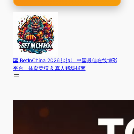
🎰 BetInChina 2026 🇨🇳｜中国最佳在线博彩
平台、体育竞猜 & 真人赌场指南