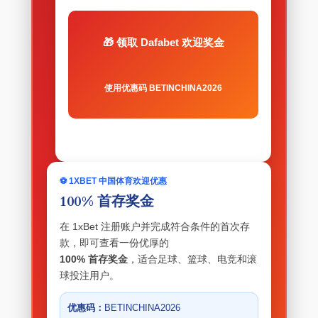
🎁 领取 Dafabet 欢迎奖金
使用优惠码 BETINCHINA2026
⚽ 1XBET 中国体育欢迎优惠
100% 首存奖金
在 1xBet 注册账户并完成符合条件的首次存
款，即可查看一份优厚的
100% 首存奖金
，适合足球、篮球、电竞和滚
球投注用户。
优惠码：
BETINCHINA2026