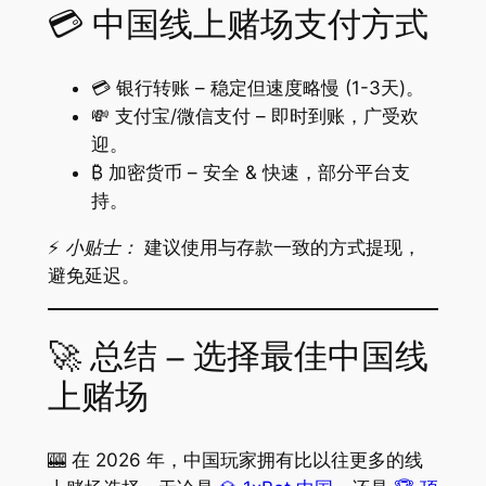
💳 中国线上赌场支付方式
💳 银行转账 – 稳定但速度略慢 (1-3天)。
💸 支付宝/微信支付 – 即时到账，广受欢
迎。
₿ 加密货币 – 安全 & 快速，部分平台支
持。
⚡
小贴士：
建议使用与存款一致的方式提现，
避免延迟。
🚀 总结 – 选择最佳中国线
上赌场
🎰 在 2026 年，中国玩家拥有比以往更多的线